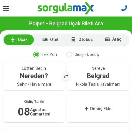
Poipet - Belgrad Uçak Bileti Ara
Araç
Uçak
Otel
Otobüs
Tek Yön
Gidiş - Dönüş
Lütfen Seçin
Nereye
Nereden?
Belgrad
Şehir / Havalimanı
Nikola Tesla Havalimanı
Gidiş Tarihi
08
Dönüş Ekle
Ağustos
Cumartesi