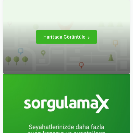
etmek zorunda olan kişiler
erken rezervasyon
için büyük bir sorun teşkil
yapmak, yalnızca
edebilir.
seyahatin maliyetini
azaltmakla kalmaz, aynı
zamanda daha kaliteli bir
seyahat deneyimi
yaşamanızı sağlar.
Haritada Görüntüle