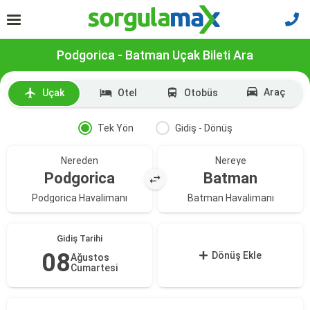
Podgorica - Batman Uçak Bileti Ara
Araç
Uçak
Otel
Otobüs
Tek Yön
Gidiş - Dönüş
Nereden
Nereye
Podgorica
Batman
Podgorica Havalimanı
Batman Havalimanı
Gidiş Tarihi
08
Dönüş Ekle
Ağustos
Cumartesi