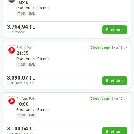
18:40
Podgorica - Batman
TGD
·
BAL
3.764,94 TL
Bilet bul ›
SunExpress
5 Kas Per
Direkt Uçuş
3 sa 15 dk
21:35
Podgorica - Batman
TGD
·
BAL
3.090,07 TL
Bilet bul ›
Türk Hava Yolları
24 Ağu Pzt
Direkt Uçuş
3 sa 15 dk
10:00
Podgorica - Batman
TGD
·
BAL
3.100,54 TL
Bilet bul ›
Türk Hava Yolları