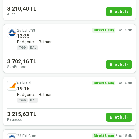
3.210,40 TL
Bilet bul ›
AJet
26 Eyl Cmt
Direkt Uçuş
3 sa 15 dk
13:35
Podgorica - Batman
TGD
·
BAL
3.702,16 TL
Bilet bul ›
SunExpress
6 Eki Sal
Direkt Uçuş
3 sa 15 dk
19:15
Podgorica - Batman
TGD
·
BAL
3.215,63 TL
Bilet bul ›
Pegasus
23 Eki Cum
Direkt Uçuş
3 sa 15 dk