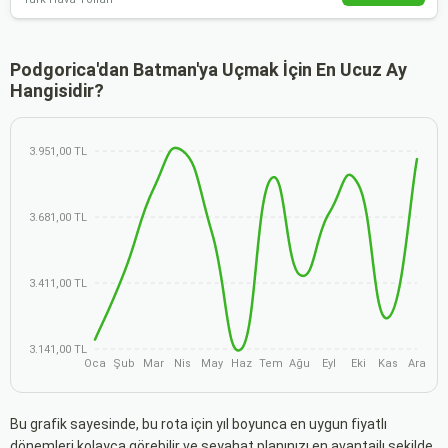
Podgorica'dan Batman'ya Uçmak İçin En Ucuz Ay
Hangisidir?
3.951,00 TL
3.681,00 TL
3.411,00 TL
3.141,00 TL
Oca
Şub
Mar
Nis
May
Haz
Tem
Ağu
Eyl
Eki
Kas
Ara
Bu grafik sayesinde, bu rota için yıl boyunca en uygun fiyatlı
dönemleri kolayca görebilir ve seyahat planınızı en avantajlı şekilde