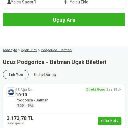
1
Yolcu Sayısı:
Yolcu Ekle
Uçuş Ara
Anasayfa
Uçak Bileti
Podgorica - Batman
Ucuz Podgorica - Batman Uçak Biletleri
Tek Yön
Gidiş-Dönüş
18 Ağu Sal
Direkt Uçuş
3 sa 15 dk
10:10
Podgorica - Batman
TGD
·
BAL
3.173,78 TL
Bilet bul ›
SunExpress