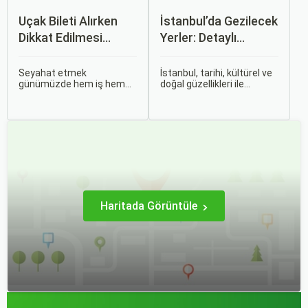
Uçak Bileti Alırken
İstanbul’da Gezilecek
Dikkat Edilmesi
Yerler: Detaylı
Gereken 6 Önemli
Rehber
Nokta
Seyahat etmek
İstanbul, tarihi, kültürel ve
günümüzde hem iş hem
doğal güzellikleri ile
de tatil amaçlı sıklıkla
dünyanın en büyüleyici
başvurduğumuz bir
şehirlerinden biridir. İki
aktivite haline geldi.
kıtayı birleştiren bu şehir,
Özellikle uçak bileti alırken
binlerce yıllık tarihine
doğru kararları vermek,
rağmen modern dünyanın
hem bütçeyi korumak hem
dinamikleriyle uyum içinde
de konforlu bir seyahat
yaşamaktadır.
sağlamak adına büyük
önem taşır.
Haritada Görüntüle