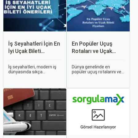
İş Seyahatleri İçin En
En Popüler Uçuş
İyi Uçak Bileti
Rotaları ve Uçak
Önerileri
Bileti Fiyatları
İş seyahatleri, modern iş
Dünya genelinde en
dünyasında sıkça
popüler uçuş rotalarını ve
karşılaşılan ve işlevselliği
bu rotalardaki uçak bileti
sağlamak adına özenle
fiyatlarına dair ayrıntılı bir
planlanması gereken
analiz yapmak oldukça
süreçlerdir. Özellikle uçak
kapsamlı bir konudur. En
bileti seçimi, seyahatinizin
popüler rotalar, çeşitli
başarısını doğrudan
faktörlere bağlı olarak
etkileyen unsurlardan
değişebilir; bunlar arasında
biridir.
ekonomik durumlar, turizm
trendleri ve uluslararası
ilişkiler bulunmaktadır.