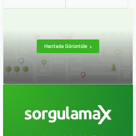
popüler yollarından biridir.
sağlamak adına özenle
Ancak, bu tür seyahatler
planlanması gereken
için bavul hazırlamak,
süreçlerdir. Özellikle uçak
doğru yapılmazsa stresli
bileti seçimi, seyahatinizin
bir deneyim olabilir.
başarısını doğrudan
etkileyen unsurlardan
biridir.
Haritada Görüntüle