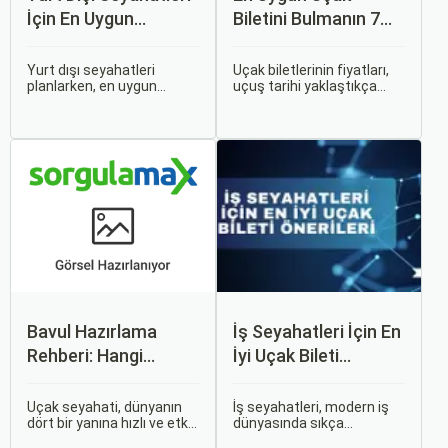
İçin En Uygun
Biletini Bulmanın 7
Zamanlar
Püf Noktası
Yurt dışı seyahatleri
Uçak biletlerinin fiyatları,
planlarken, en uygun
uçuş tarihi yaklaştıkça
zaman dilimlerini seçmek
genellikle artar. Bu yüzden
hem ekonomik açıdan
erken rezervasyon
avantaj sağlar hem de
yapmak, bütçenizden
daha keyifli bir tatil
tasarruf etmenin en etkili
geçirmenizi sağlar. Bu
yollarından biridir.
yazıda, mevsimsel
değişiklikleri, özel tatil
günlerini ve Sorgulamax.
Bavul Hazırlama
İş Seyahatleri İçin En
Rehberi: Hangi
İyi Uçak Bileti
Eşyalar Yanınıza
Önerileri
Alınmalı?
Uçak seyahati, dünyanın
İş seyahatleri, modern iş
dört bir yanına hızlı ve etkili
dünyasında sıkça
bir şekilde ulaşmanın en
karşılaşılan ve işlevselliği