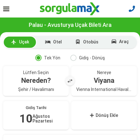
Palau - Avusturya Uçak Bileti Ara
Araç
Uçak
Otel
Otobüs
Tek Yön
Gidiş - Dönüş
Lütfen Seçin
Nereye
Nereden?
Viyana
Şehir / Havalimanı
Vienna International Havalimanı
Gidiş Tarihi
10
Dönüş Ekle
Ağustos
Pazartesi