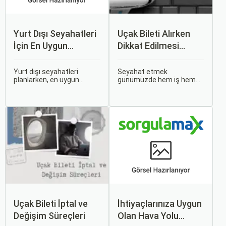
Yurt Dışı Seyahatleri
Uçak Bileti Alırken
İçin En Uygun
Dikkat Edilmesi
Zamanlar
Gereken 6 Önemli
Nokta
Yurt dışı seyahatleri
Seyahat etmek
planlarken, en uygun
günümüzde hem iş hem
zaman dilimlerini seçmek
de tatil amaçlı sıklıkla
hem ekonomik açıdan
başvurduğumuz bir
avantaj sağlar hem de
aktivite haline geldi.
daha keyifli bir tatil
Özellikle uçak bileti alırken
geçirmenizi sağlar. Bu
doğru kararları vermek,
yazıda, mevsimsel
hem bütçeyi korumak hem
değişiklikleri, özel tatil
de konforlu bir seyahat
günlerini ve Sorgulamax.
sağlamak adına büyük
önem taşır.
Uçak Bileti İptal ve
İhtiyaçlarınıza Uygun
Değişim Süreçleri
Olan Hava Yolu