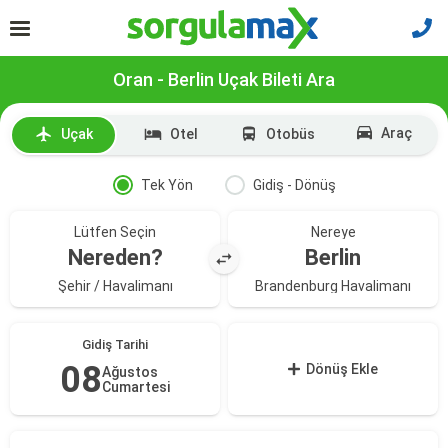
Oran - Berlin Uçak Bileti Ara
Araç
Uçak
Otel
Otobüs
Tek Yön
Gidiş - Dönüş
Lütfen Seçin
Nereye
Nereden?
Berlin
Şehir / Havalimanı
Brandenburg Havalimanı
Gidiş Tarihi
08
Dönüş Ekle
Ağustos
Cumartesi