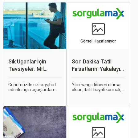
Sık Uçanlar İçin
Son Dakika Tatil
Tavsiyeler: Mil
Fırsatlarını Yakalayın:
Puanları ve Fırsatlar
Uygun Uçak ve Otel
İpuçları
Günümüzde sık seyahat
Yılın hangi dönemi olursa
edenler için uçuşlardan
olsun, tatil hayali kurmak,
maksimum verim almak
bir sonraki seyahatinizi
oldukça önemli. Bu
planlamak heyecan
noktada devreye mil
vericidir. Fakat son
puanları ve çeşitli seyahat
dakikada karar verip bir
fırsatları giriyor.
anda bavulları toplayıp yola
çıkmak bazen zorlayıcı
olabilir.