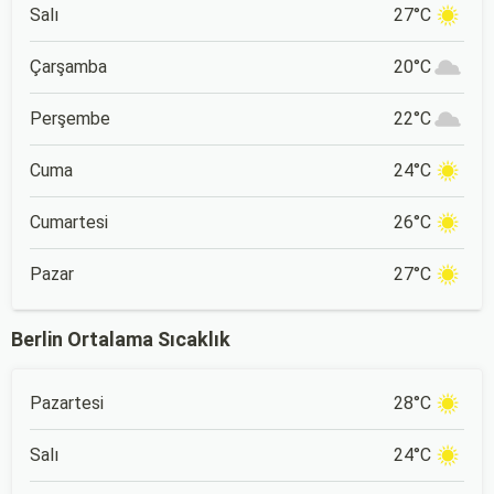
Salı
27°C
Çarşamba
20°C
Perşembe
22°C
Cuma
24°C
Cumartesi
26°C
Pazar
27°C
Berlin Ortalama Sıcaklık
Pazartesi
28°C
Salı
24°C