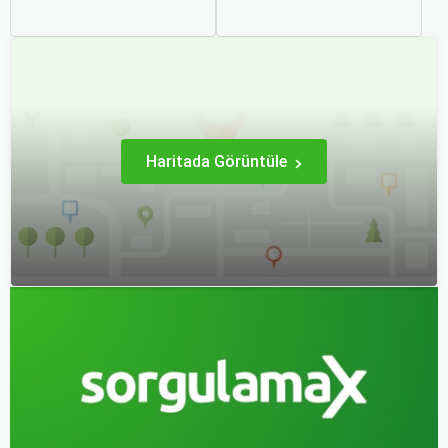
bir şekilde ulaşmanın en
maksimum verim almak
popüler yollarından biridir.
oldukça önemli. Bu
Ancak, bu tür seyahatler
noktada devreye mil
için bavul hazırlamak,
puanları ve çeşitli seyahat
doğru yapılmazsa stresli
fırsatları giriyor.
bir deneyim olabilir.
Haritada Görüntüle