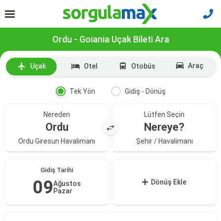
Ordu - Goiania Uçak Bileti Ara
Araç
Uçak
Otel
Otobüs
Tek Yön
Gidiş - Dönüş
Nereden
Lütfen Seçin
Ordu
Nereye?
Ordu Giresun Havalimanı
Şehir / Havalimanı
Gidiş Tarihi
09
Dönüş Ekle
Ağustos
Pazar