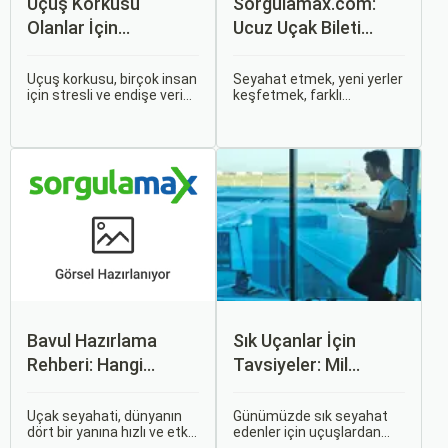
Uçuş Korkusu
Sorgulamax.com:
Olanlar İçin
Ucuz Uçak Bileti
Tavsiyeler
Rehberi
Uçuş korkusu, birçok insan
Seyahat etmek, yeni yerler
için stresli ve endişe verici
keşfetmek, farklı
bir durumdur. Uçuş
kültürlerle tanışmak ve
sırasında hissedilen bu
unutulmaz anılar
korku ve endişe, seyahat
biriktirmek için mükemmel
etmek zorunda olan kişiler
bir yoldur. Bu yolculukların
için büyük bir sorun teşkil
ilk adımı ise, genellikle bir
edebilir.
uçak bileti satın almaktır.
Bavul Hazırlama
Sık Uçanlar İçin
Rehberi: Hangi
Tavsiyeler: Mil
Eşyalar Yanınıza
Puanları ve Fırsatlar
Alınmalı?
Uçak seyahati, dünyanın
Günümüzde sık seyahat
dört bir yanına hızlı ve etkili
edenler için uçuşlardan