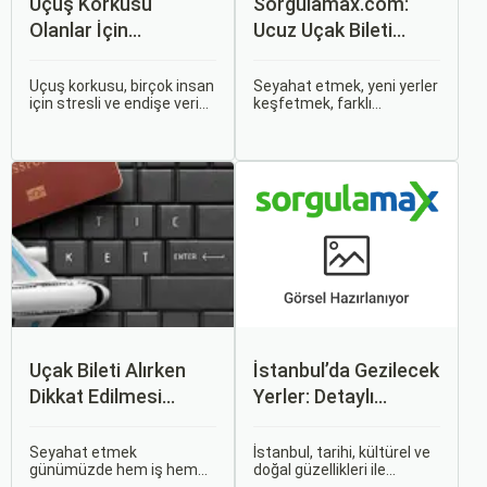
Uçuş Korkusu
Sorgulamax.com:
Olanlar İçin
Ucuz Uçak Bileti
Tavsiyeler
Rehberi
Uçuş korkusu, birçok insan
Seyahat etmek, yeni yerler
için stresli ve endişe verici
keşfetmek, farklı
bir durumdur. Uçuş
kültürlerle tanışmak ve
sırasında hissedilen bu
unutulmaz anılar
korku ve endişe, seyahat
biriktirmek için mükemmel
etmek zorunda olan kişiler
bir yoldur. Bu yolculukların
için büyük bir sorun teşkil
ilk adımı ise, genellikle bir
edebilir.
uçak bileti satın almaktır.
Uçak Bileti Alırken
İstanbul’da Gezilecek
Dikkat Edilmesi
Yerler: Detaylı
Gereken 6 Önemli
Rehber
Nokta
Seyahat etmek
İstanbul, tarihi, kültürel ve
günümüzde hem iş hem
doğal güzellikleri ile