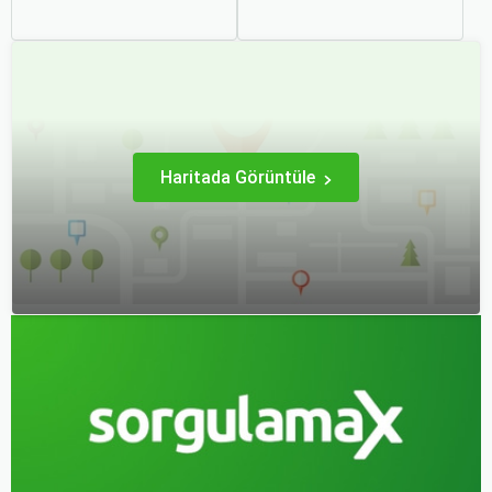
de tatil amaçlı sıklıkla
dünyanın en büyüleyici
başvurduğumuz bir
şehirlerinden biridir. İki
aktivite haline geldi.
kıtayı birleştiren bu şehir,
Özellikle uçak bileti alırken
binlerce yıllık tarihine
doğru kararları vermek,
rağmen modern dünyanın
hem bütçeyi korumak hem
dinamikleriyle uyum içinde
de konforlu bir seyahat
yaşamaktadır.
sağlamak adına büyük
önem taşır.
Haritada Görüntüle