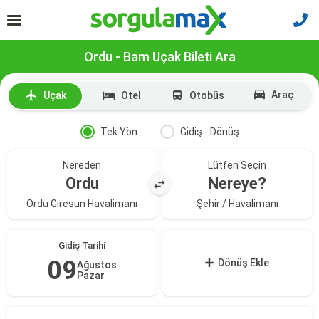
Ordu - Bam Uçak Bileti Ara
Araç
Uçak
Otel
Otobüs
Tek Yön
Gidiş - Dönüş
Nereden
Lütfen Seçin
Ordu
Nereye?
Ordu Giresun Havalimanı
Şehir / Havalimanı
Gidiş Tarihi
09
Dönüş Ekle
Ağustos
Pazar