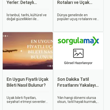
Yerler: Detaylı
Rotaları ve Uçak
Rehber
Bileti Fiyatları
İstanbul, tarihi, kültürel ve
Dünya genelinde en
doğal güzellikleri ile
popüler uçuş rotalarını ve
dünyanın en büyüleyici
bu rotalardaki uçak bileti
şehirlerinden biridir. İki
fiyatlarına dair ayrıntılı bir
kıtayı birleştiren bu şehir,
analiz yapmak oldukça
binlerce yıllık tarihine
kapsamlı bir konudur. En
rağmen modern dünyanın
popüler rotalar, çeşitli
dinamikleriyle uyum içinde
faktörlere bağlı olarak
yaşamaktadır.
değişebilir; bunlar arasında
ekonomik durumlar, turizm
trendleri ve uluslararası
ilişkiler bulunmaktadır.
En Uygun Fiyatlı Uçak
Son Dakika Tatil
Bileti Nasıl Bulunur?
Fırsatlarını Yakalayın:
Uygun Uçak ve Otel
İpuçları
Uçak bileti fiyatları,
Yılın hangi dönemi olursa
seyahat etmeyi sevenler
olsun, tatil hayali kurmak,
için önemli bir maliyet
bir sonraki seyahatinizi
kalemidir. Ancak, doğru
planlamak heyecan