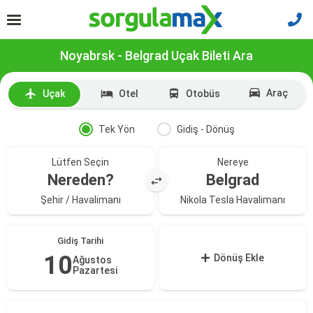
Noyabrsk - Belgrad Uçak Bileti Ara
Araç
Uçak
Otel
Otobüs
Tek Yön
Gidiş - Dönüş
Lütfen Seçin
Nereye
Nereden?
Belgrad
Şehir / Havalimanı
Nikola Tesla Havalimanı
Gidiş Tarihi
10
Dönüş Ekle
Ağustos
Pazartesi