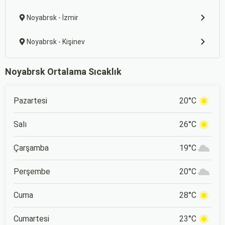
Noyabrsk - İzmir
Noyabrsk - Kişinev
Noyabrsk Ortalama Sıcaklık
Pazartesi
20°C
Salı
26°C
Çarşamba
19°C
Perşembe
20°C
Cuma
28°C
Cumartesi
23°C