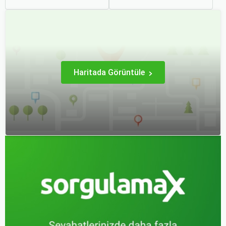
stratejiler ve biraz
vericidir. Fakat son
araştırma ile uygun fiyatlı
dakikada karar verip bir
uçak bileti bulmak
anda bavulları toplayıp yola
mümkündür.
çıkmak bazen zorlayıcı
olabilir.
Haritada Görüntüle