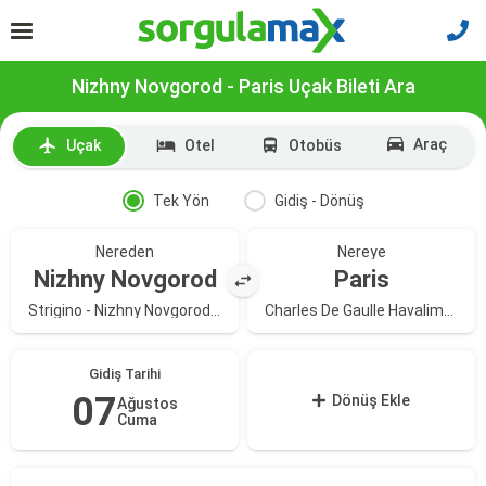
Nizhny Novgorod - Paris Uçak Bileti Ara
Araç
Uçak
Otel
Otobüs
Tek Yön
Gidiş - Dönüş
Nereden
Nereye
Nizhny Novgorod
Paris
Strigino - Nizhny Novgorod Intl. Havalimanı
Charles De Gaulle Havalimanı
Gidiş Tarihi
07
Dönüş Ekle
Ağustos
Cuma