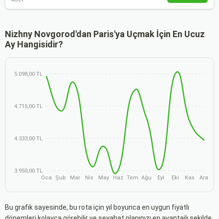
Nizhny Novgorod'dan Paris'ya Uçmak İçin En Ucuz
Ay Hangisidir?
5.098,00 TL
4.715,00 TL
4.333,00 TL
3.950,00 TL
Oca
Şub
Mar
Nis
May
Haz
Tem
Ağu
Eyl
Eki
Kas
Ara
Bu grafik sayesinde, bu rota için yıl boyunca en uygun fiyatlı
dönemleri kolayca görebilir ve seyahat planınızı en avantajlı şekilde