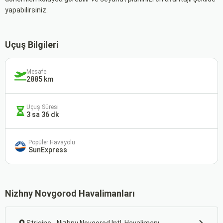
yapabilirsiniz.
Uçuş Bilgileri
Mesafe
2885 km
Uçuş Süresi
3 sa 36 dk
Popüler Havayolu
SunExpress
Nizhny Novgorod Havalimanları