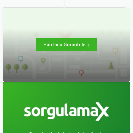
kalemidir. Ancak, doğru
uçak bileti bulmak her
stratejiler ve biraz
zaman cazip olmuştur.
araştırma ile uygun fiyatlı
Peki, uçak biletinizi daha
uçak bileti bulmak
uygun fiyatlarla nasıl
mümkündür.
alabilirsiniz? Aslında doğru
zamanda ve doğru
yöntemlerle uçak bileti
almanın birçok püf noktası
var.
Haritada Görüntüle