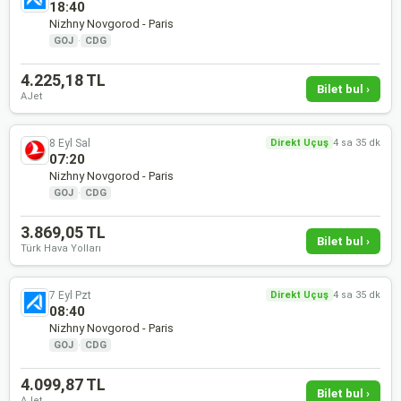
18:40
Nizhny Novgorod - Paris
GOJ
·
CDG
4.225,18 TL
Bilet bul ›
AJet
8 Eyl Sal
Direkt Uçuş
4 sa 35 dk
07:20
Nizhny Novgorod - Paris
GOJ
·
CDG
3.869,05 TL
Bilet bul ›
Türk Hava Yolları
7 Eyl Pzt
Direkt Uçuş
4 sa 35 dk
08:40
Nizhny Novgorod - Paris
GOJ
·
CDG
4.099,87 TL
Bilet bul ›
AJet