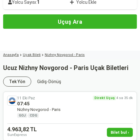
1
Yolcu Sayısı:
Yolcu Ekle
Uçuş Ara
Anasayfa
Uçak Bileti
Nizhny Novgorod - Paris
Ucuz Nizhny Novgorod - Paris Uçak Biletleri
Tek Yön
Gidiş-Dönüş
11 Eki Paz
Direkt Uçuş
4 sa 35 dk
07:45
Nizhny Novgorod - Paris
GOJ
·
CDG
4.963,82 TL
Bilet bul ›
SunExpress