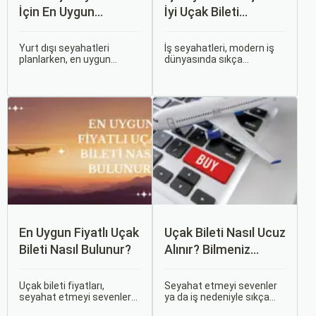
İçin En Uygun
İyi Uçak Bileti
Zamanlar
Önerileri
Yurt dışı seyahatleri
İş seyahatleri, modern iş
planlarken, en uygun
dünyasında sıkça
zaman dilimlerini seçmek
karşılaşılan ve işlevselliği
hem ekonomik açıdan
sağlamak adına özenle
avantaj sağlar hem de
planlanması gereken
daha keyifli bir tatil
süreçlerdir. Özellikle uçak
geçirmenizi sağlar. Bu
bileti seçimi, seyahatinizin
yazıda, mevsimsel
başarısını doğrudan
değişiklikleri, özel tatil
etkileyen unsurlardan
günlerini ve Sorgulamax.
biridir.
En Uygun Fiyatlı Uçak
Uçak Bileti Nasıl Ucuz
Bileti Nasıl Bulunur?
Alınır? Bilmeniz
Gereken Tüm
Detaylar
Uçak bileti fiyatları,
Seyahat etmeyi sevenler
seyahat etmeyi sevenler
ya da iş nedeniyle sıkça
için önemli bir maliyet
seyahat edenler için ucuz