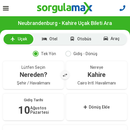
Neubrandenburg - Kahire Uçak Bileti Ara
Araç
Uçak
Otel
Otobüs
Tek Yön
Gidiş - Dönüş
Lütfen Seçin
Nereye
Nereden?
Kahire
Şehir / Havalimanı
Cairo Intl. Havalimanı
Gidiş Tarihi
10
Dönüş Ekle
Ağustos
Pazartesi