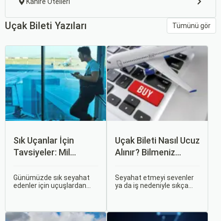
Kahire Otelleri
Uçak Bileti Yazıları
Tümünü gör
Sık Uçanlar İçin
Uçak Bileti Nasıl Ucuz
Tavsiyeler: Mil
Alınır? Bilmeniz
Puanları ve Fırsatlar
Gereken Tüm
Detaylar
Günümüzde sık seyahat
Seyahat etmeyi sevenler
edenler için uçuşlardan
ya da iş nedeniyle sıkça
maksimum verim almak
seyahat edenler için ucuz
oldukça önemli. Bu
uçak bileti bulmak her
noktada devreye mil
zaman cazip olmuştur.
puanları ve çeşitli seyahat
Peki, uçak biletinizi daha