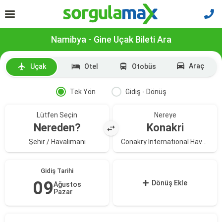
Namibya - Gine Uçak Bileti Ara
Araç
Uçak
Otel
Otobüs
Tek Yön
Gidiş - Dönüş
Lütfen Seçin
Nereye
Nereden?
Konakri
Şehir / Havalimanı
Conakry International Havalimanı
Gidiş Tarihi
09
Dönüş Ekle
Ağustos
Pazar