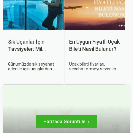
etkileyen unsurlardan
biridir.
Sık Uçanlar İçin
En Uygun Fiyatlı Uçak
Tavsiyeler: Mil
Bileti Nasıl Bulunur?
Puanları ve Fırsatlar
Günümüzde sık seyahat
Uçak bileti fiyatları,
edenler için uçuşlardan
seyahat etmeyi sevenler
maksimum verim almak
için önemli bir maliyet
oldukça önemli. Bu
kalemidir. Ancak, doğru
noktada devreye mil
stratejiler ve biraz
puanları ve çeşitli seyahat
araştırma ile uygun fiyatlı
fırsatları giriyor.
uçak bileti bulmak
mümkündür.
Haritada Görüntüle