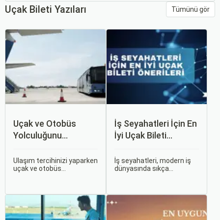
Uçak Bileti Yazıları
Tümünü gör
Uçak ve Otobüs
İş Seyahatleri İçin En
Yolculuğunu
İyi Uçak Bileti
Karşılaştırın: Hangisi
Önerileri
Sizin İçin Uygun?
Ulaşım tercihinizi yaparken
İş seyahatleri, modern iş
uçak ve otobüs
dünyasında sıkça
seçenekleri arasında
karşılaşılan ve işlevselliği
kararsız kalabilirsiniz. Her
sağlamak adına özenle
iki ulaşım şekli de farklı
planlanması gereken
ihtiyaçlara hitap eden,
süreçlerdir. Özellikle uçak
çeşitli avantajlar ve
bileti seçimi, seyahatinizin
dezavantajlar sunar.
başarısını doğrudan