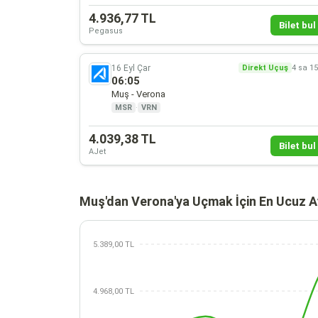
4.936,77 TL
Bilet bul 
Pegasus
16 Eyl Çar
Direkt Uçuş
4 sa 1
06:05
Muş - Verona
MSR
·
VRN
4.039,38 TL
Bilet bul 
AJet
Muş'dan Verona'ya Uçmak İçin En Ucuz A
5.389,00 TL
4.968,00 TL