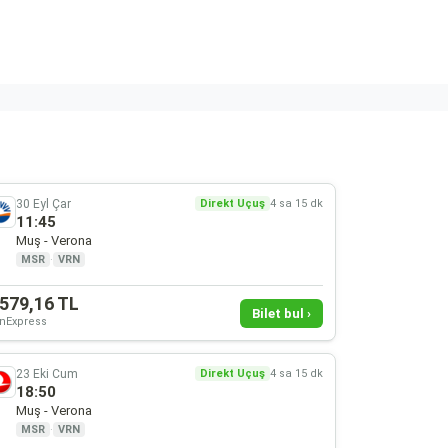
30 Eyl Çar
Direkt Uçuş
4 sa 15 dk
11:45
Muş - Verona
MSR
·
VRN
.579,16 TL
Bilet bul ›
nExpress
23 Eki Cum
Direkt Uçuş
4 sa 15 dk
18:50
Muş - Verona
MSR
·
VRN