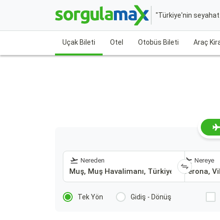
"Türkiye'nin seyaha
Uçak Bileti
Otel
Otobüs Bileti
Araç Ki
Nereden
Nereye
Tek Yön
Gidiş - Dönüş