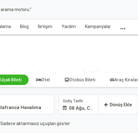
t arama motoru."
...
ralama
Blog
İletişim
Yardım
Kampanyalar
Muş - Verona Uçak Bileti Ara
Uçak Bileti
Otel
Otobüs Bileti
Araç Kiral
Gidiş Tarihi
Dönüş Ekle
08 Ağu, Cmt
Sadece aktarmasız uçuşları göster