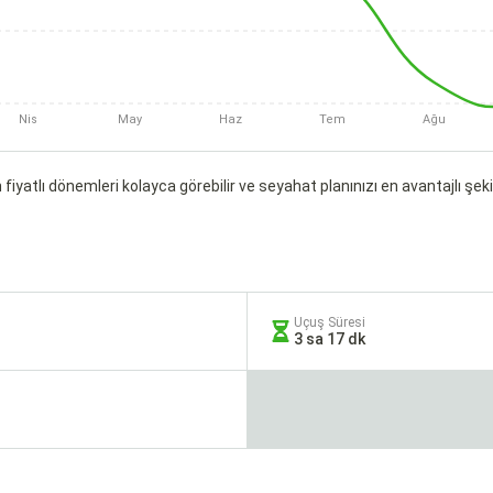
Nis
May
Haz
Tem
Ağu
fiyatlı dönemleri kolayca görebilir ve seyahat planınızı en avantajlı şekil
Uçuş Süresi
3 sa 17 dk