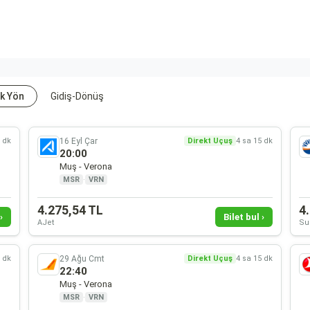
k Yön
Gidiş-Dönüş
16 Eyl Çar
5 dk
Direkt Uçuş
4 sa 15 dk
20:00
Muş - Verona
MSR
·
VRN
4.275,54 TL
4
›
Bilet bul ›
AJet
Su
29 Ağu Cmt
5 dk
Direkt Uçuş
4 sa 15 dk
22:40
Muş - Verona
MSR
·
VRN