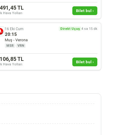
.491,45 TL
Bilet bul ›
k Hava Yolları
16 Eki Cum
Direkt Uçuş
4 sa 15 dk
20:15
Muş - Verona
MSR
·
VRN
.106,85 TL
Bilet bul ›
k Hava Yolları