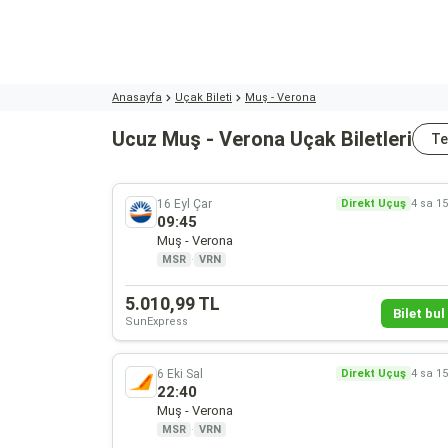
Anasayfa
Uçak Bileti
Muş - Verona
Ucuz Muş - Verona Uçak Biletleri
Te
16 Eyl Çar
Direkt Uçuş
4 sa 1
09:45
Muş - Verona
MSR
·
VRN
5.010,99 TL
Bilet bul 
SunExpress
6 Eki Sal
Direkt Uçuş
4 sa 1
22:40
Muş - Verona
MSR
·
VRN