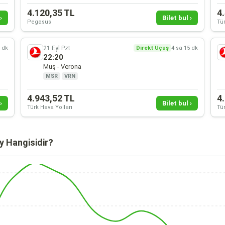
4.120,35 TL
4
›
Bilet bul ›
Pegasus
Tür
21 Eyl Pzt
5 dk
Direkt Uçuş
4 sa 15 dk
22:20
Muş - Verona
MSR
·
VRN
4.943,52 TL
4
›
Bilet bul ›
Türk Hava Yolları
Tür
y Hangisidir?