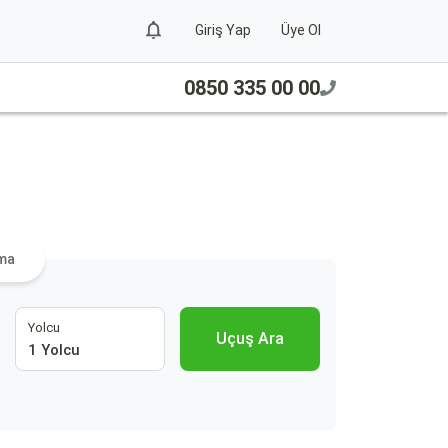
Giriş Yap
Üye Ol
0850 335 00 00
ama
Yolcu
Uçuş Ara
1 Yolcu