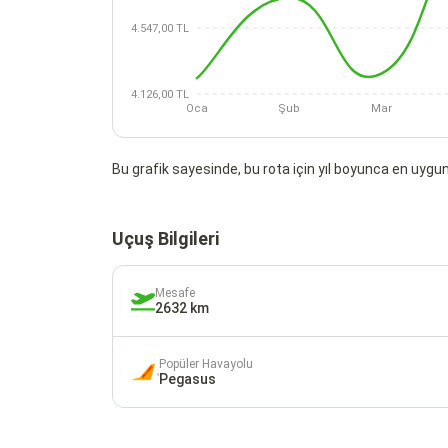
4.547,00 TL
4.126,00 TL
Oca
Şub
Mar
Bu grafik sayesinde, bu rota için yıl boyunca en uygun 
Uçuş Bilgileri
Mesafe
2632 km
Popüler Havayolu
Pegasus