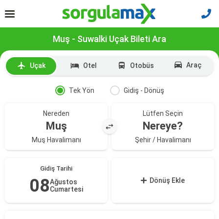
Muş - Suwalki Uçak Bileti Ara
Araç
Uçak
Otel
Otobüs
Tek Yön
Gidiş - Dönüş
Nereden
Lütfen Seçin
Muş
Nereye?
Muş Havalimanı
Şehir / Havalimanı
Gidiş Tarihi
08
Dönüş Ekle
Ağustos
Cumartesi