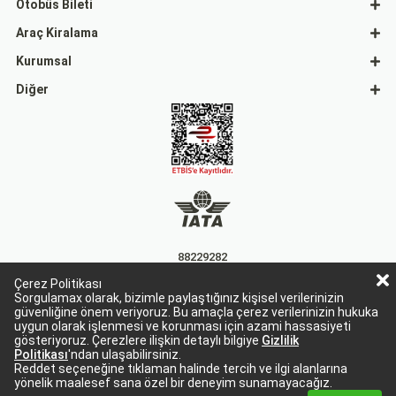
Otobüs Bileti
Araç Kiralama
Kurumsal
Diğer
88229282
Çerez Politikası
15863
Sorgulamax olarak, bizimle paylaştığınız kişisel verilerinizin
güvenliğine önem veriyoruz. Bu amaçla çerez verilerinizin hukuka
uygun olarak işlenmesi ve korunması için azami hassasiyeti
gösteriyoruz. Çerezlere ilişkin detaylı bilgiye
Gizlilik
Politikası
'ndan ulaşabilirsiniz.
Reddet seçeneğine tıklaman halinde tercih ve ilgi alanlarına
yönelik maalesef sana özel bir deneyim sunamayacağız.
Sorgulamax Turizim, TURSAB Belge No: 15863