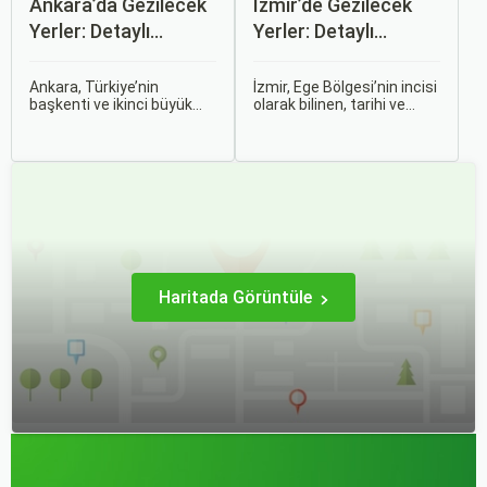
Ankara’da Gezilecek
İzmir’de Gezilecek
Yerler: Detaylı
Yerler: Detaylı
Rehber
Rehber
Ankara, Türkiye’nin
İzmir, Ege Bölgesi’nin incisi
başkenti ve ikinci büyük
olarak bilinen, tarihi ve
şehri olarak zengin tarihî
kültürel zenginlikleri, doğal
mirası, kültürel etkinlikleri
güzellikleri ve modern
ve modern yaşam tarzı ile
yaşam tarzı ile öne çıkan
dikkat çekmektedir.
bir şehirdir. Türkiye’nin en
Anadolu’nun kalbinde yer
büyük üçüncü şehri olan
alan bu şehir, hem tarihî
İzmir, farklı dönemlere ait
zenginlikleri hem de doğal
tarihi eserleri, eşsiz plajları
güzellikleri ile
ve renkli gece hayatı ile
ziyaretçilerine çeşitli keşif
ziyaretçilerine unutulmaz
imkanları sunmaktadır.
deneyimler sunmaktadır.
Haritada Görüntüle