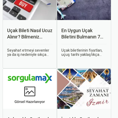
Uçak Bileti Nasıl Ucuz
En Uygun Uçak
Alınır? Bilmeniz
Biletini Bulmanın 7
Gereken Tüm
Püf Noktası
Detaylar
Seyahat etmeyi sevenler
Uçak biletlerinin fiyatları,
ya da iş nedeniyle sıkça
uçuş tarihi yaklaştıkça
seyahat edenler için ucuz
genellikle artar. Bu yüzden
uçak bileti bulmak her
erken rezervasyon
zaman cazip olmuştur.
yapmak, bütçenizden
Peki, uçak biletinizi daha
tasarruf etmenin en etkili
uygun fiyatlarla nasıl
yollarından biridir.
alabilirsiniz? Aslında doğru
zamanda ve doğru
yöntemlerle uçak bileti
almanın birçok püf noktası
var.