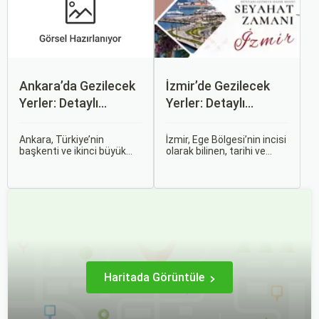
yöntemlerle uçak bileti
almanın birçok püf noktası
var.
Ankara’da Gezilecek
İzmir’de Gezilecek
Yerler: Detaylı
Yerler: Detaylı
Rehber
Rehber
Ankara, Türkiye’nin
İzmir, Ege Bölgesi’nin incisi
başkenti ve ikinci büyük
olarak bilinen, tarihi ve
şehri olarak zengin tarihî
kültürel zenginlikleri, doğal
mirası, kültürel etkinlikleri
güzellikleri ve modern
ve modern yaşam tarzı ile
yaşam tarzı ile öne çıkan
dikkat çekmektedir.
bir şehirdir. Türkiye’nin en
Anadolu’nun kalbinde yer
büyük üçüncü şehri olan
alan bu şehir, hem tarihî
İzmir, farklı dönemlere ait
zenginlikleri hem de doğal
tarihi eserleri, eşsiz plajları
güzellikleri ile
ve renkli gece hayatı ile
ziyaretçilerine çeşitli keşif
ziyaretçilerine unutulmaz
imkanları sunmaktadır.
deneyimler sunmaktadır.
Haritada Görüntüle