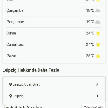
Çarşamba
18°C
Perşembe
19°C
Cuma
24°C
Cumartesi
24°C
Pazar
25°C
Leipzig Hakkında Daha Fazla
Leipzig Uçak Bileti
Leipzig
Uçak Bileti Yazıları
Tümünü gör