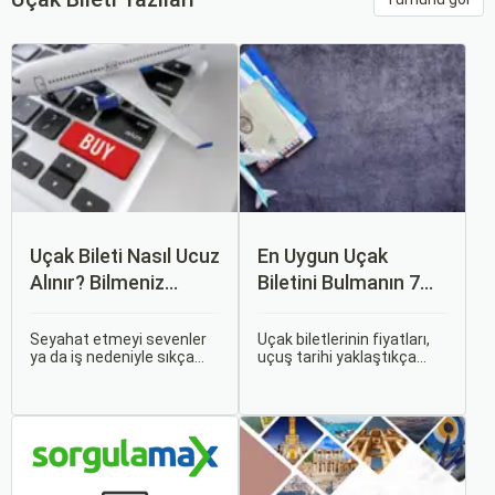
Uçak Bileti Nasıl Ucuz
En Uygun Uçak
Alınır? Bilmeniz
Biletini Bulmanın 7
Gereken Tüm
Püf Noktası
Detaylar
Seyahat etmeyi sevenler
Uçak biletlerinin fiyatları,
ya da iş nedeniyle sıkça
uçuş tarihi yaklaştıkça
seyahat edenler için ucuz
genellikle artar. Bu yüzden
uçak bileti bulmak her
erken rezervasyon
zaman cazip olmuştur.
yapmak, bütçenizden
Peki, uçak biletinizi daha
tasarruf etmenin en etkili
uygun fiyatlarla nasıl
yollarından biridir.
alabilirsiniz? Aslında doğru
zamanda ve doğru