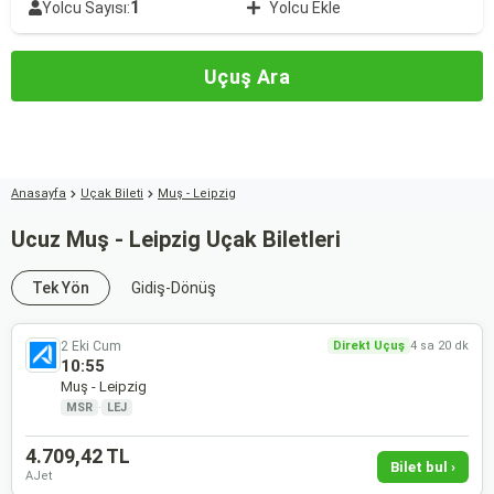
1
Yolcu Sayısı:
Yolcu Ekle
Uçuş Ara
Anasayfa
Uçak Bileti
Muş - Leipzig
Ucuz Muş - Leipzig Uçak Biletleri
Tek Yön
Gidiş-Dönüş
2 Eki Cum
Direkt Uçuş
4 sa 20 dk
10:55
Muş - Leipzig
MSR
·
LEJ
4.709,42 TL
Bilet bul ›
AJet