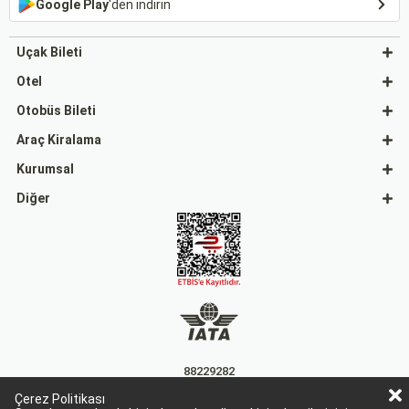
Google Play
'den indirin
Uçak Bileti
Otel
Otobüs Bileti
Araç Kiralama
Kurumsal
Diğer
88229282
Çerez Politikası