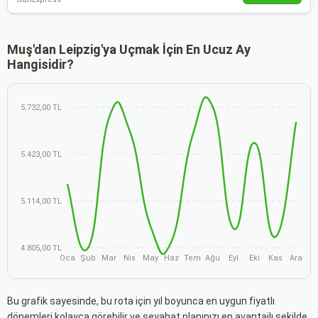
Muş'dan Leipzig'ya Uçmak İçin En Ucuz Ay
Hangisidir?
5.732,00 TL
5.423,00 TL
5.114,00 TL
4.805,00 TL
Oca
Şub
Mar
Nis
May
Haz
Tem
Ağu
Eyl
Eki
Kas
Ara
Bu grafik sayesinde, bu rota için yıl boyunca en uygun fiyatlı
dönemleri kolayca görebilir ve seyahat planınızı en avantajlı şekilde