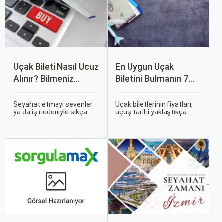
Uçak Bileti Nasıl Ucuz
En Uygun Uçak
Alınır? Bilmeniz
Biletini Bulmanın 7
Gereken Tüm
Püf Noktası
Detaylar
Seyahat etmeyi sevenler
Uçak biletlerinin fiyatları,
ya da iş nedeniyle sıkça
uçuş tarihi yaklaştıkça
seyahat edenler için ucuz
genellikle artar. Bu yüzden
uçak bileti bulmak her
erken rezervasyon
zaman cazip olmuştur.
yapmak, bütçenizden
Peki, uçak biletinizi daha
tasarruf etmenin en etkili
uygun fiyatlarla nasıl
yollarından biridir.
alabilirsiniz? Aslında doğru
zamanda ve doğru
yöntemlerle uçak bileti
almanın birçok püf noktası
var.