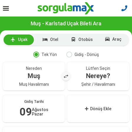
Muş - Karlstad Uçak Bileti Ara
Araç
Uçak
Otel
Otobüs
Tek Yön
Gidiş - Dönüş
Nereden
Lütfen Seçin
Muş
Nereye?
Muş Havalimanı
Şehir / Havalimanı
Gidiş Tarihi
09
Dönüş Ekle
Ağustos
Pazar