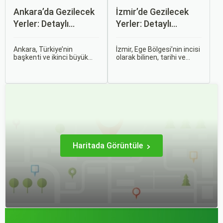
Ankara’da Gezilecek
İzmir’de Gezilecek
Yerler: Detaylı
Yerler: Detaylı
Rehber
Rehber
Ankara, Türkiye’nin
İzmir, Ege Bölgesi’nin incisi
başkenti ve ikinci büyük
olarak bilinen, tarihi ve
şehri olarak zengin tarihî
kültürel zenginlikleri, doğal
mirası, kültürel etkinlikleri
güzellikleri ve modern
ve modern yaşam tarzı ile
yaşam tarzı ile öne çıkan
dikkat çekmektedir.
bir şehirdir. Türkiye’nin en
Anadolu’nun kalbinde yer
büyük üçüncü şehri olan
alan bu şehir, hem tarihî
İzmir, farklı dönemlere ait
zenginlikleri hem de doğal
tarihi eserleri, eşsiz plajları
güzellikleri ile
ve renkli gece hayatı ile
ziyaretçilerine çeşitli keşif
ziyaretçilerine unutulmaz
imkanları sunmaktadır.
deneyimler sunmaktadır.
Haritada Görüntüle