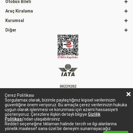
Otobüs Bileti
Araç Kiralama
Kurumsal
Diğer
88229282
Çerez Politikası
15863
Sorgulamax olarak, bizimle paylaştığınız kişisel verilerinizin
güvenliğine önem veriyoruz. Bu amaçla çerez verilerinizin hukuka
uygun olarak işlenmesi ve korunması için azami hassasiyeti
gösteriyoruz. Çerezlere ilişkin detaylı bilgiye
Gizlilik
Politikası
'ndan ulaşabilirsiniz.
Reddet seçeneğine tıklaman halinde tercih ve ilgi alanlarına
yönelik maalesef sana özel bir deneyim sunamayacağız.
Sorgulamax Turizim, TURSAB Belge No: 15863