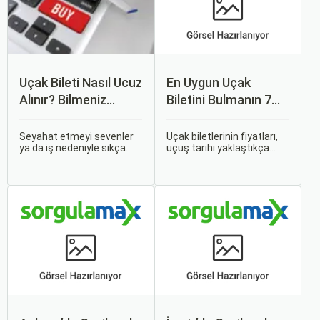
Uçak Bileti Nasıl Ucuz
En Uygun Uçak
Alınır? Bilmeniz
Biletini Bulmanın 7
Gereken Tüm
Püf Noktası
Detaylar
Seyahat etmeyi sevenler
Uçak biletlerinin fiyatları,
ya da iş nedeniyle sıkça
uçuş tarihi yaklaştıkça
seyahat edenler için ucuz
genellikle artar. Bu yüzden
uçak bileti bulmak her
erken rezervasyon
zaman cazip olmuştur.
yapmak, bütçenizden
Peki, uçak biletinizi daha
tasarruf etmenin en etkili
uygun fiyatlarla nasıl
yollarından biridir.
alabilirsiniz? Aslında doğru
zamanda ve doğru
yöntemlerle uçak bileti
almanın birçok püf noktası
var.