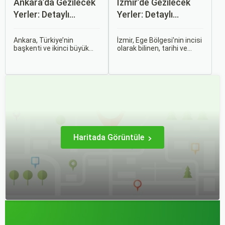
Ankara’da Gezilecek
İzmir’de Gezilecek
Yerler: Detaylı
Yerler: Detaylı
Rehber
Rehber
Ankara, Türkiye’nin
İzmir, Ege Bölgesi’nin incisi
başkenti ve ikinci büyük
olarak bilinen, tarihi ve
şehri olarak zengin tarihî
kültürel zenginlikleri, doğal
mirası, kültürel etkinlikleri
güzellikleri ve modern
ve modern yaşam tarzı ile
yaşam tarzı ile öne çıkan
dikkat çekmektedir.
bir şehirdir. Türkiye’nin en
Anadolu’nun kalbinde yer
büyük üçüncü şehri olan
alan bu şehir, hem tarihî
İzmir, farklı dönemlere ait
zenginlikleri hem de doğal
tarihi eserleri, eşsiz plajları
güzellikleri ile
ve renkli gece hayatı ile
ziyaretçilerine çeşitli keşif
ziyaretçilerine unutulmaz
imkanları sunmaktadır.
deneyimler sunmaktadır.
Haritada Görüntüle