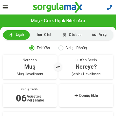
Muş - Cork Uçak Bileti Ara
Araç
Uçak
Otel
Otobüs
Tek Yön
Gidiş - Dönüş
Nereden
Lütfen Seçin
Muş
Nereye?
Muş Havalimanı
Şehir / Havalimanı
Gidiş Tarihi
06
Dönüş Ekle
Ağustos
Perşembe