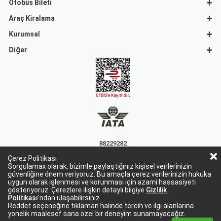
Otobüs Bileti
Araç Kiralama
Kurumsal
Diğer
88229282
Çerez Politikası
15863
Sorgulamax olarak, bizimle paylaştığınız kişisel verilerinizin
güvenliğine önem veriyoruz. Bu amaçla çerez verilerinizin hukuka
uygun olarak işlenmesi ve korunması için azami hassasiyeti
gösteriyoruz. Çerezlere ilişkin detaylı bilgiye
Gizlilik
Politikası
'ndan ulaşabilirsiniz.
Reddet seçeneğine tıklaman halinde tercih ve ilgi alanlarına
yönelik maalesef sana özel bir deneyim sunamayacağız.
Sorgulamax Turizim, TURSAB Belge No: 15863