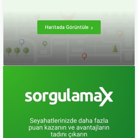
alan bu şehir, hem tarihî
edebilir.
zenginlikleri hem de doğal
güzellikleri ile
ziyaretçilerine çeşitli keşif
imkanları sunmaktadır.
Haritada Görüntüle