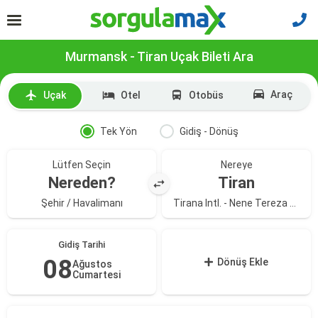
Murmansk - Tiran Uçak Bileti Ara
Araç
Uçak
Otel
Otobüs
Tek Yön
Gidiş - Dönüş
Lütfen Seçin
Nereye
Nereden?
Tiran
Şehir / Havalimanı
Tirana Intl. - Nene Tereza Havalimanı
Gidiş Tarihi
08
Dönüş Ekle
Ağustos
Cumartesi