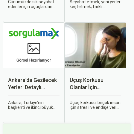
Günümüzde sık seyahat
Seyahat etmek, yeni yerler
edenler için uçuşlardan
keşfetmek, farklı
maksimum verim almak
kültürlerle tanışmak ve
oldukça önemli. Bu
unutulmaz anılar
noktada devreye mil
biriktirmek için mükemmel
puanları ve çeşitli seyahat
bir yoldur. Bu yolculukların
fırsatları giriyor.
ilk adımı ise, genellikle bir
uçak bileti satın almaktır.
Ankara’da Gezilecek
Uçuş Korkusu
Yerler: Detaylı
Olanlar İçin
Rehber
Tavsiyeler
Ankara, Türkiye’nin
Uçuş korkusu, birçok insan
başkenti ve ikinci büyük
için stresli ve endişe verici
şehri olarak zengin tarihî
bir durumdur. Uçuş
mirası, kültürel etkinlikleri
sırasında hissedilen bu
ve modern yaşam tarzı ile
korku ve endişe, seyahat
dikkat çekmektedir.
etmek zorunda olan kişiler
Anadolu’nun kalbinde yer
için büyük bir sorun teşkil