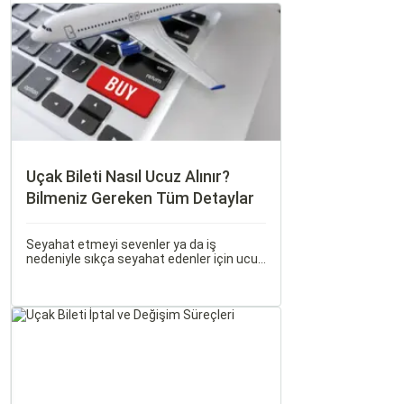
Uçak Bileti Nasıl Ucuz Alınır?
Bilmeniz Gereken Tüm Detaylar
Seyahat etmeyi sevenler ya da iş
nedeniyle sıkça seyahat edenler için ucuz
uçak bileti bulmak her zaman cazip
olmuştur. Peki, uçak biletinizi daha uygun
fiyatlarla nasıl alabilirsiniz? Aslında doğru
zamanda ve doğru yöntemlerle uçak
bileti almanın birçok püf noktası var.