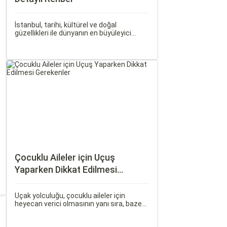
İstanbul, tarihi, kültürel ve doğal
güzellikleri ile dünyanın en büyüleyici
şehirlerinden biridir. İki kıtayı birleştiren bu
şehir, binlerce yıllık tarihine rağmen
modern dünyanın dinamikleriyle uyum
içinde yaşamaktadır.
Çocuklu Aileler için Uçuş
Yaparken Dikkat Edilmesi
Gerekenler
Uçak yolculuğu, çocuklu aileler için
heyecan verici olmasının yanı sıra, bazen
zorlu ve stresli bir deneyim olabilir. Ancak,
doğru hazırlık ve stratejilerle bu deneyimi