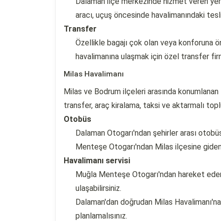
Dalaman ilçe merkezinde hizmet veren yerel
aracı, uçuş öncesinde havalimanındaki teslim
Transfer
Özellikle bagajı çok olan veya konforuna 
havalimanına ulaşmak için özel transfer fir
Milas Havalimanı
Milas ve Bodrum ilçeleri arasında konumlanan
transfer, araç kiralama, taksi ve aktarmalı topl
Otobüs
Dalaman Otogarı'ndan şehirler arası otobü
Menteşe Otogarı'ndan Milas ilçesine giden m
Havalimanı servisi
Muğla Menteşe Otogarı'ndan hareket eden 
ulaşabilirsiniz.
Dalaman'dan doğrudan Milas Havalimanı'na g
planlamalısınız.