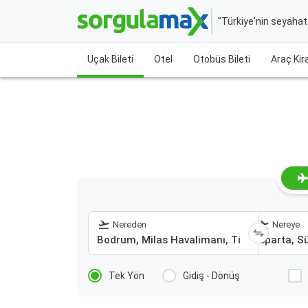
"Türkiye'nin seyaha
Uçak Bileti
Otel
Otobüs Bileti
Araç Ki
Nereden
Nereye
Tek Yön
Gidiş - Dönüş