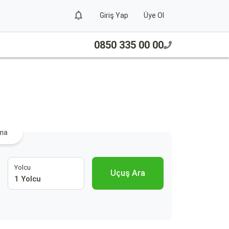
Giriş Yap
Üye Ol
0850 335 00 00
ama
Yolcu
Uçuş Ara
1 Yolcu