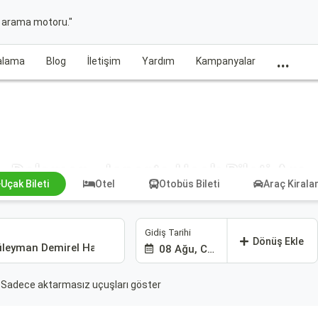
t arama motoru."
...
ralama
Blog
İletişim
Yardım
Kampanyalar
Dalaman - Isparta Uçak Bileti Ara
Uçak Bileti
Otel
Otobüs Bileti
Araç Kiral
Gidiş Tarihi
Dönüş Ekle
08 Ağu, Cmt
Sadece aktarmasız uçuşları göster