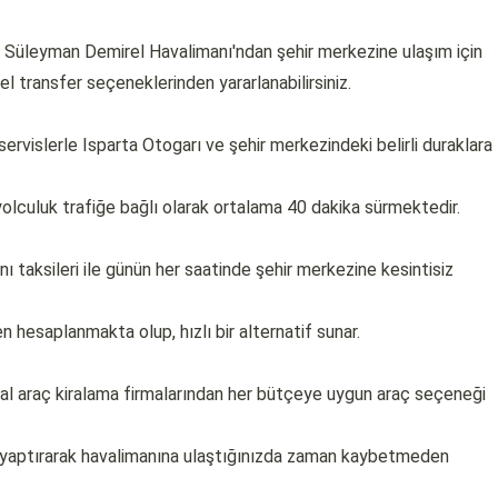
lan Süleyman Demirel Havalimanı'ndan şehir merkezine ulaşım için
zel transfer seçeneklerinden yararlanabilirsiniz.
ervislerle Isparta Otogarı ve şehir merkezindeki belirli duraklara
yolculuk trafiğe bağlı olarak ortalama 40 dakika sürmektedir.
ı taksileri ile günün her saatinde şehir merkezine kesintisiz
n hesaplanmakta olup, hızlı bir alternatif sunar.
usal araç kiralama firmalarından her bütçeye uygun araç seçeneği
 yaptırarak havalimanına ulaştığınızda zaman kaybetmeden