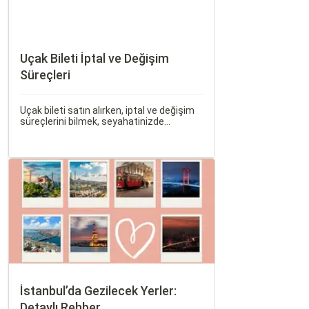
Uçak Bileti İptal ve Değişim
Süreçleri
Uçak bileti satın alırken, iptal ve değişim
süreçlerini bilmek, seyahatinizde
beklenmedik durumlarla karşılaştığınızda
size büyük avantaj sağlar. Bu makalede,
uçak bileti iptal ve değişim süreçlerinin
nasıl işlediği, hangi durumlarda ücret
iadesi alabileceğiniz konularına
değineceğiz.
İstanbul’da Gezilecek Yerler:
Detaylı Rehber