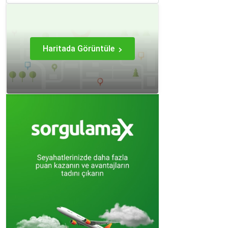
hem sizin hem de çocuklarınız için keyifli
hale getirebilirsiniz.
Haritada Görüntüle