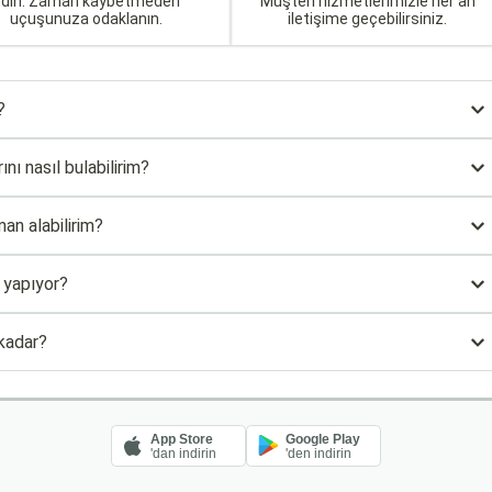
edin. Zaman kaybetmeden
Müşteri hizmetlerimizle her an
uçuşunuza odaklanın.
iletişime geçebilirsiniz.
?
nı nasıl bulabilirim?
an alabilirim?
 yapıyor?
kadar?
App Store
Google Play
'dan indirin
'den indirin