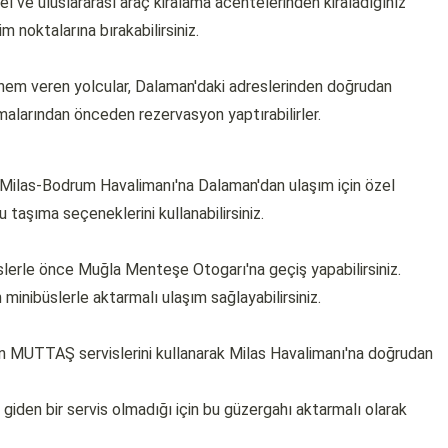
 ve uluslararası araç kiralama acentelerinden kiraladığınız
 noktalarına bırakabilirsiniz.
önem veren yolcular, Dalaman'daki adreslerinden doğrudan
malarından önceden rezervasyon yaptırabilirler.
 Milas-Bodrum Havalimanı'na Dalaman'dan ulaşım için özel
u taşıma seçeneklerini kullanabilirsiniz.
slerle önce Muğla Menteşe Otogarı'na geçiş yapabilirsiniz.
inibüslerle aktarmalı ulaşım sağlayabilirsiniz.
MUTTAŞ servislerini kullanarak Milas Havalimanı'na doğrudan
iden bir servis olmadığı için bu güzergahı aktarmalı olarak