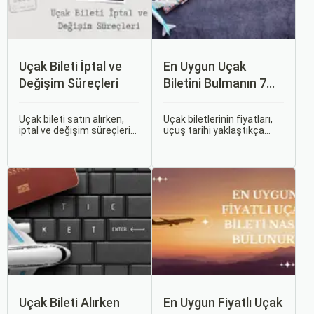
Uçak Bileti İptal ve
En Uygun Uçak
Değişim Süreçleri
Biletini Bulmanın 7
Püf Noktası
Uçak bileti satın alırken,
Uçak biletlerinin fiyatları,
iptal ve değişim süreçlerini
uçuş tarihi yaklaştıkça
bilmek, seyahatinizde
genellikle artar. Bu yüzden
beklenmedik durumlarla
erken rezervasyon
karşılaştığınızda size
yapmak, bütçenizden
büyük avantaj sağlar. Bu
tasarruf etmenin en etkili
makalede, uçak bileti iptal
yollarından biridir.
ve değişim süreçlerinin
nasıl işlediği, hangi
durumlarda ücret iadesi
alabileceğiniz konularına
değineceğiz.
Uçak Bileti Alırken
En Uygun Fiyatlı Uçak