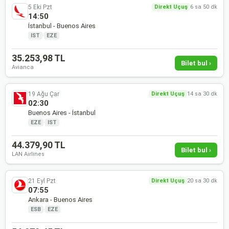
5 Eki Pzt
Direkt Uçuş
6 sa 50 dk
14:50
İstanbul - Buenos Aires
IST
·
EZE
35.253,98 TL
Bilet bul ›
Avianca
19 Ağu Çar
Direkt Uçuş
14 sa 30 dk
02:30
Buenos Aires - İstanbul
EZE
·
IST
44.379,90 TL
Bilet bul ›
LAN Airlines
21 Eyl Pzt
Direkt Uçuş
20 sa 30 dk
07:55
Ankara - Buenos Aires
ESB
·
EZE