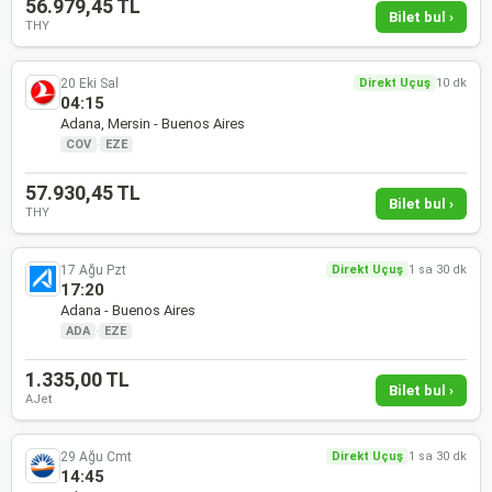
56.979,45 TL
Bilet bul ›
THY
20 Eki Sal
Direkt Uçuş
10 dk
04:15
Adana, Mersin - Buenos Aires
COV
·
EZE
57.930,45 TL
Bilet bul ›
THY
17 Ağu Pzt
Direkt Uçuş
1 sa 30 dk
17:20
Adana - Buenos Aires
ADA
·
EZE
1.335,00 TL
Bilet bul ›
AJet
29 Ağu Cmt
Direkt Uçuş
1 sa 30 dk
14:45