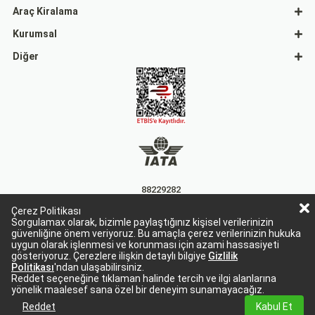
Araç Kiralama
Kurumsal
Diğer
88229282
Çerez Politikası
15863
Sorgulamax olarak, bizimle paylaştığınız kişisel verilerinizin
güvenliğine önem veriyoruz. Bu amaçla çerez verilerinizin hukuka
uygun olarak işlenmesi ve korunması için azami hassasiyeti
gösteriyoruz. Çerezlere ilişkin detaylı bilgiye
Gizlilik
Politikası
'ndan ulaşabilirsiniz.
Reddet seçeneğine tıklaman halinde tercih ve ilgi alanlarına
yönelik maalesef sana özel bir deneyim sunamayacağız.
Sorgulamax Turizim, TURSAB Belge No: 15863
Sorgulamax.com IATA üyesidir. '88229282'
Reddet
Kabul Et