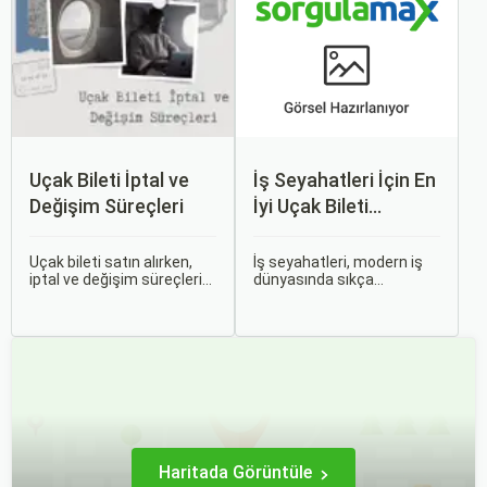
için büyük bir sorun teşkil
yollarından biridir.
edebilir.
Uçak Bileti İptal ve
İş Seyahatleri İçin En
Değişim Süreçleri
İyi Uçak Bileti
Önerileri
Uçak bileti satın alırken,
İş seyahatleri, modern iş
iptal ve değişim süreçlerini
dünyasında sıkça
bilmek, seyahatinizde
karşılaşılan ve işlevselliği
beklenmedik durumlarla
sağlamak adına özenle
karşılaştığınızda size
planlanması gereken
büyük avantaj sağlar. Bu
süreçlerdir. Özellikle uçak
makalede, uçak bileti iptal
bileti seçimi, seyahatinizin
ve değişim süreçlerinin
başarısını doğrudan
nasıl işlediği, hangi
etkileyen unsurlardan
durumlarda ücret iadesi
biridir.
alabileceğiniz konularına
değineceğiz.
Haritada Görüntüle