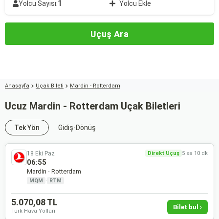
1
Yolcu Sayısı:
Yolcu Ekle
Uçuş Ara
Anasayfa
Uçak Bileti
Mardin - Rotterdam
Ucuz Mardin - Rotterdam Uçak Biletleri
Tek Yön
Gidiş-Dönüş
18 Eki Paz
Direkt Uçuş
5 sa 10 dk
06:55
Mardin - Rotterdam
MQM
·
RTM
5.070,08 TL
Bilet bul ›
Türk Hava Yolları