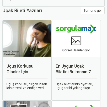
Uçak Bileti Yazıları
Tümünü gör
Uçuş Korkusu
En Uygun Uçak
Olanlar İçin
Biletini Bulmanın 7
Tavsiyeler
Püf Noktası
Uçuş korkusu, birçok insan
Uçak biletlerinin fiyatları,
için stresli ve endişe verici
uçuş tarihi yaklaştıkça
bir durumdur. Uçuş
genellikle artar. Bu yüzden
sırasında hissedilen bu
erken rezervasyon
korku ve endişe, seyahat
yapmak, bütçenizden
etmek zorunda olan kişiler
tasarruf etmenin en etkili