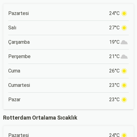
Pazartesi
24°C
Salı
27°C
Çarşamba
19°C
Perşembe
21°C
Cuma
26°C
Cumartesi
23°C
Pazar
23°C
Rotterdam Ortalama Sıcaklık
Pazartesi
24°C