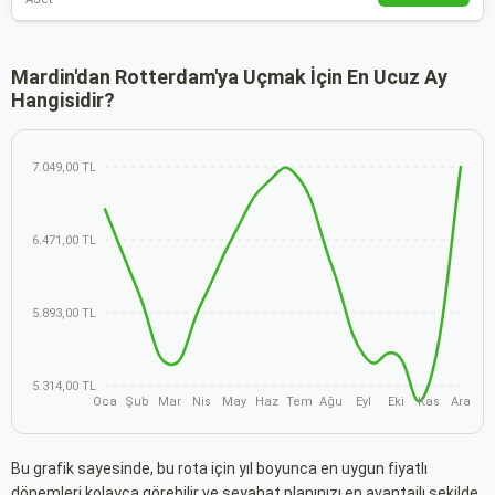
Mardin'dan Rotterdam'ya Uçmak İçin En Ucuz Ay
Hangisidir?
7.049,00 TL
6.471,00 TL
5.893,00 TL
5.314,00 TL
Oca
Şub
Mar
Nis
May
Haz
Tem
Ağu
Eyl
Eki
Kas
Ara
Bu grafik sayesinde, bu rota için yıl boyunca en uygun fiyatlı
dönemleri kolayca görebilir ve seyahat planınızı en avantajlı şekilde