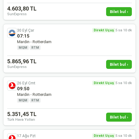
4.603,80 TL
Bilet bul ›
SunExpress
30 Eyl Çar
Direkt Uçuş
5 sa 10 dk
07:15
Mardin - Rotterdam
MQM
·
RTM
5.865,96 TL
Bilet bul ›
SunExpress
26 Eyl Cmt
Direkt Uçuş
5 sa 10 dk
09:50
Mardin - Rotterdam
MQM
·
RTM
5.351,45 TL
Bilet bul ›
Türk Hava Yolları
17 Ağu Pzt
Direkt Uçuş
5 sa 10 dk