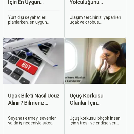
İçin En Uygun
Yolculuğunu
Zamanlar
Karşılaştırın: Hangisi
Sizin İçin Uygun?
Yurt dışı seyahatleri
Ulaşım tercihinizi yaparken
planlarken, en uygun
uçak ve otobüs
zaman dilimlerini seçmek
seçenekleri arasında
hem ekonomik açıdan
kararsız kalabilirsiniz. Her
avantaj sağlar hem de
iki ulaşım şekli de farklı
daha keyifli bir tatil
ihtiyaçlara hitap eden,
geçirmenizi sağlar. Bu
çeşitli avantajlar ve
yazıda, mevsimsel
dezavantajlar sunar.
değişiklikleri, özel tatil
günlerini ve Sorgulamax.
Uçak Bileti Nasıl Ucuz
Uçuş Korkusu
Alınır? Bilmeniz
Olanlar İçin
Gereken Tüm
Tavsiyeler
Detaylar
Seyahat etmeyi sevenler
Uçuş korkusu, birçok insan
ya da iş nedeniyle sıkça
için stresli ve endişe verici
seyahat edenler için ucuz
bir durumdur. Uçuş
uçak bileti bulmak her
sırasında hissedilen bu