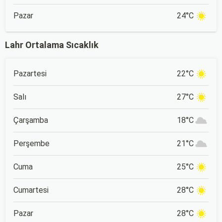
Pazar
24°C
Lahr Ortalama Sıcaklık
Pazartesi
22°C
Salı
27°C
Çarşamba
18°C
Perşembe
21°C
Cuma
25°C
Cumartesi
28°C
Pazar
28°C