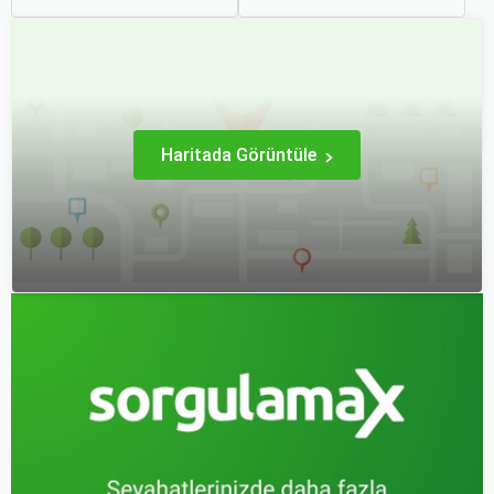
zaman cazip olmuştur.
korku ve endişe, seyahat
Peki, uçak biletinizi daha
etmek zorunda olan kişiler
uygun fiyatlarla nasıl
için büyük bir sorun teşkil
alabilirsiniz? Aslında doğru
edebilir.
zamanda ve doğru
yöntemlerle uçak bileti
almanın birçok püf noktası
var.
Haritada Görüntüle