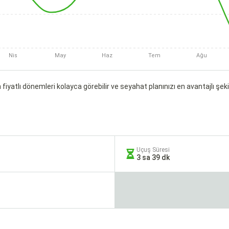
Nis
May
Haz
Tem
Ağu
fiyatlı dönemleri kolayca görebilir ve seyahat planınızı en avantajlı şekil
Uçuş Süresi
3 sa 39 dk