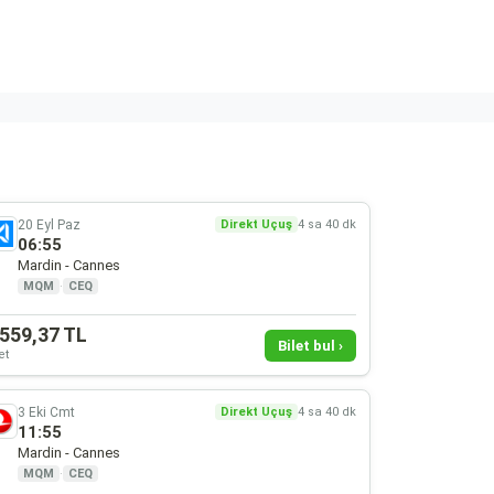
20 Eyl Paz
Direkt Uçuş
4 sa 40 dk
06:55
Mardin - Cannes
MQM
·
CEQ
.559,37 TL
Bilet bul ›
et
3 Eki Cmt
Direkt Uçuş
4 sa 40 dk
11:55
Mardin - Cannes
MQM
·
CEQ