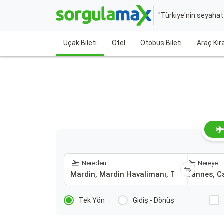
"Türkiye'nin seyaha
Uçak Bileti
Otel
Otobüs Bileti
Araç Ki
Nereden
Nereye
Tek Yön
Gidiş - Dönüş