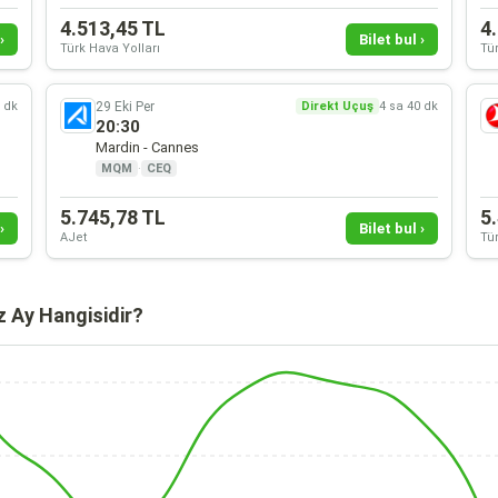
4.513,45 TL
4
›
Bilet bul ›
Türk Hava Yolları
Tür
29 Eki Per
0 dk
Direkt Uçuş
4 sa 40 dk
20:30
Mardin - Cannes
MQM
·
CEQ
5.745,78 TL
5
›
Bilet bul ›
AJet
Tür
 Ay Hangisidir?