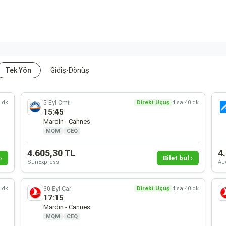
Tek Yön
Gidiş-Dönüş
5 Eyl Cmt
0 dk
Direkt Uçuş
4 sa 40 dk
15:45
Mardin - Cannes
MQM
·
CEQ
4.605,30 TL
4
›
Bilet bul ›
SunExpress
AJ
30 Eyl Çar
0 dk
Direkt Uçuş
4 sa 40 dk
17:15
Mardin - Cannes
MQM
·
CEQ