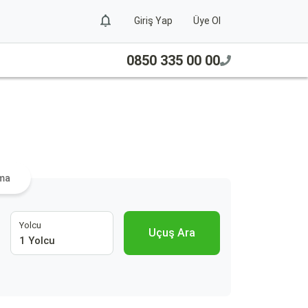
Giriş Yap
Üye Ol
0850 335 00 00
ama
Yolcu
Uçuş Ara
1 Yolcu