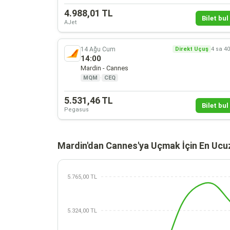
4.988,01 TL
Bilet bul 
AJet
14 Ağu Cum
Direkt Uçuş
4 sa 4
14:00
Mardin - Cannes
MQM
·
CEQ
5.531,46 TL
Bilet bul 
Pegasus
Mardin'dan Cannes'ya Uçmak İçin En Ucuz
5.765,00 TL
5.324,00 TL