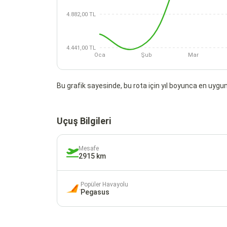
4.882,00 TL
4.441,00 TL
Oca
Şub
Mar
Bu grafik sayesinde, bu rota için yıl boyunca en uygun 
Uçuş Bilgileri
Mesafe
2915 km
Popüler Havayolu
Pegasus