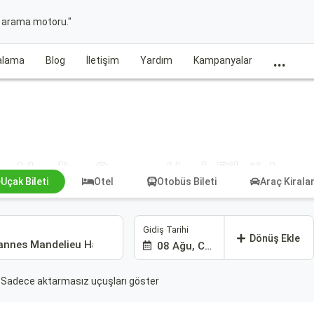
t arama motoru."
...
ralama
Blog
İletişim
Yardım
Kampanyalar
Mardin - Cannes Uçak Bileti Ara
Uçak Bileti
Otel
Otobüs Bileti
Araç Kiral
Gidiş Tarihi
Dönüş Ekle
08 Ağu, Cmt
Sadece aktarmasız uçuşları göster