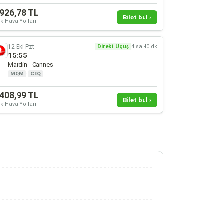
.926,78 TL
Bilet bul ›
k Hava Yolları
12 Eki Pzt
Direkt Uçuş
4 sa 40 dk
15:55
Mardin - Cannes
MQM
·
CEQ
.408,99 TL
Bilet bul ›
k Hava Yolları