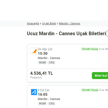
Anasayfa
Uçak Bileti
Mardin - Cannes
Ucuz Mardin - Cannes Uçak Biletleri
26 Ağu Çar
Direkt Uçuş
4 sa 4
15:30
Mardin - Cannes
MQM
·
CEQ
4.536,41 TL
Bilet bul 
Pegasus
9 Eyl Çar
Direkt Uçuş
4 sa 4
16:05
Mardin - Cannes
MQM
·
CEQ