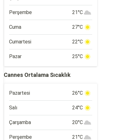
Perşembe
21°C
Cuma
27°C
Cumartesi
22°C
Pazar
25°C
Cannes Ortalama Sıcaklık
Pazartesi
26°C
Salı
24°C
Çarşamba
20°C
Perşembe
21°C