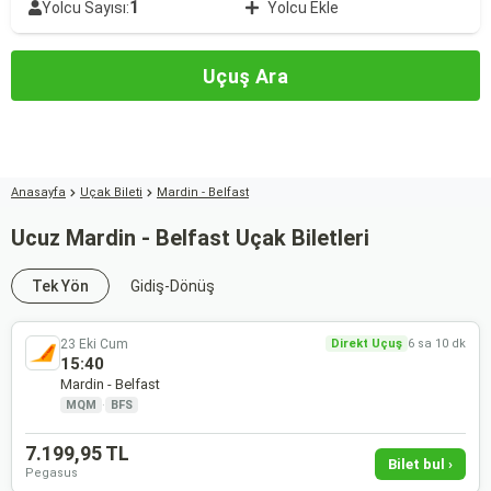
1
Yolcu Sayısı:
Yolcu Ekle
Uçuş Ara
Anasayfa
Uçak Bileti
Mardin - Belfast
Ucuz Mardin - Belfast Uçak Biletleri
Tek Yön
Gidiş-Dönüş
23 Eki Cum
Direkt Uçuş
6 sa 10 dk
15:40
Mardin - Belfast
MQM
·
BFS
7.199,95 TL
Bilet bul ›
Pegasus