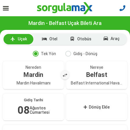
Mardin - Belfast Uçak Bileti Ara
Araç
Uçak
Otel
Otobüs
Tek Yön
Gidiş - Dönüş
Nereden
Nereye
Mardin
Belfast
Mardin Havalimanı
Belfast International Havalimanı
Gidiş Tarihi
08
Dönüş Ekle
Ağustos
Cumartesi