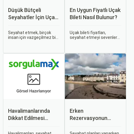
Düşük Bütçeli
En Uygun Fiyatlı Uçak
Seyahatler İçin Uçak
Bileti Nasıl Bulunur?
Bileti Taktikleri
Seyahat etmek, birçok
Uçak bileti fiyatları,
insan için vazgeçilmez bir
seyahat etmeyi sevenler
tutkudur. Yeni yerler
için önemli bir maliyet
keşfetmek, farklı
kalemidir. Ancak, doğru
kültürlerle tanışmak ve
stratejiler ve biraz
unutulmaz anılar
araştırma ile uygun fiyatlı
biriktirmek için seyahat
uçak bileti bulmak
etmek harika bir yoldur.
mümkündür.
Havalimanlarında
Erken
Dikkat Edilmesi
Rezervasyonun
Gerekenler
Avantajları: Uçak ve
Otobüs Bileti Satın
Havalimanları, seyahat
Seyahat planları yaparken,