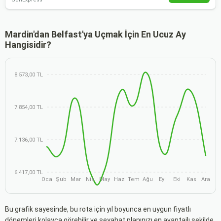
Mardin'dan Belfast'ya Uçmak İçin En Ucuz Ay
Hangisidir?
8.573,00 TL
7.854,00 TL
7.136,00 TL
6.417,00 TL
Oca
Şub
Mar
Nis
May
Haz
Tem
Ağu
Eyl
Eki
Kas
Ara
Bu grafik sayesinde, bu rota için yıl boyunca en uygun fiyatlı
dönemleri kolayca görebilir ve seyahat planınızı en avantajlı şekilde