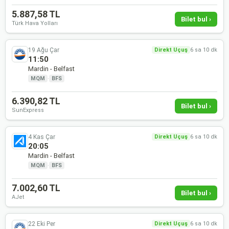
5.887,58 TL
Bilet bul ›
Türk Hava Yolları
19 Ağu Çar
Direkt Uçuş
6 sa 10 dk
11:50
Mardin - Belfast
MQM
·
BFS
6.390,82 TL
Bilet bul ›
SunExpress
4 Kas Çar
Direkt Uçuş
6 sa 10 dk
20:05
Mardin - Belfast
MQM
·
BFS
7.002,60 TL
Bilet bul ›
AJet
22 Eki Per
Direkt Uçuş
6 sa 10 dk