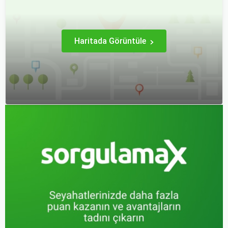
zamanda ve doğru
yöntemlerle uçak bileti
almanın birçok püf noktası
var.
Haritada Görüntüle