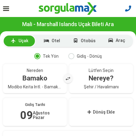
Mali - Marshall Islands Uçak Bileti Ara
Araç
Uçak
Otel
Otobüs
Tek Yön
Gidiş - Dönüş
Nereden
Lütfen Seçin
Bamako
Nereye?
Modibo Keita Intl. - Bamako Senou Intl. Havaliman Havalimanı
Şehir / Havalimanı
Gidiş Tarihi
09
Dönüş Ekle
Ağustos
Pazar