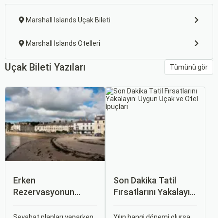
Marshall Islands Uçak Bileti
Marshall Islands Otelleri
Uçak Bileti Yazıları
Tümünü gör
Erken
Son Dakika Tatil
Rezervasyonun
Fırsatlarını Yakalayın:
Avantajları: Uçak ve
Uygun Uçak ve Otel
Otobüs Bileti Satın
İpuçları
Seyahat planları yaparken,
Yılın hangi dönemi olursa