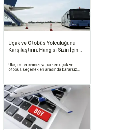
Uçak ve Otobüs Yolculuğunu
Karşılaştırın: Hangisi Sizin İçin
Uygun?
Ulaşım tercihinizi yaparken uçak ve
otobüs seçenekleri arasında kararsız
kalabilirsiniz. Her iki ulaşım şekli de farklı
ihtiyaçlara hitap eden, çeşitli avantajlar
ve dezavantajlar sunar.