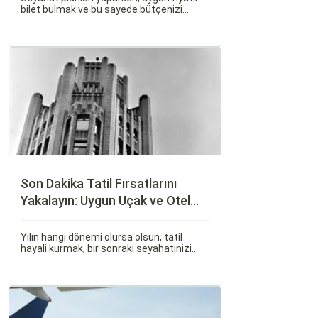
bilet bulmak ve bu sayede bütçenizi
korumak herkesin arzusudur. Günümüzde
erken rezervasyon yapmak, yalnızca
seyahatin maliyetini azaltmakla kalmaz,
aynı zamanda daha kaliteli bir seyahat
deneyimi yaşamanızı sağlar.
Son Dakika Tatil Fırsatlarını
Yakalayın: Uygun Uçak ve Otel
İpuçları
Yılın hangi dönemi olursa olsun, tatil
hayali kurmak, bir sonraki seyahatinizi
planlamak heyecan vericidir. Fakat son
dakikada karar verip bir anda bavulları
toplayıp yola çıkmak bazen zorlayıcı
olabilir.