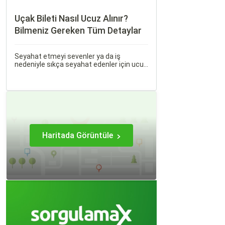
Uçak Bileti Nasıl Ucuz Alınır?
Bilmeniz Gereken Tüm Detaylar
Seyahat etmeyi sevenler ya da iş
nedeniyle sıkça seyahat edenler için ucuz
uçak bileti bulmak her zaman cazip
olmuştur. Peki, uçak biletinizi daha uygun
fiyatlarla nasıl alabilirsiniz? Aslında doğru
zamanda ve doğru yöntemlerle uçak
bileti almanın birçok püf noktası var.
Haritada Görüntüle