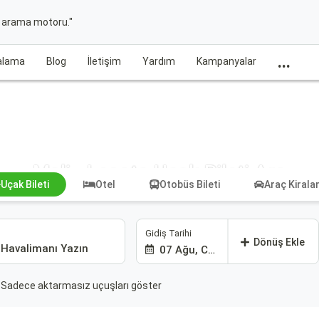
t arama motoru."
...
ralama
Blog
İletişim
Yardım
Kampanyalar
Mali - Lesoto Uçak Bileti Ara
Uçak Bileti
Otel
Otobüs Bileti
Araç Kiral
Gidiş Tarihi
Dönüş Ekle
07 Ağu, Cum
Sadece aktarmasız uçuşları göster