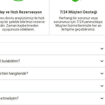
lay ve Hızlı Rezervasyon
7/24 Müşteri Desteği
nıcı dostu arayüzümüz ile hızlı
Herhangi bir sorunuz veya
lay bir şekilde biletinizi rezerve
sorununuz için 7/24 yanınızdayız.
edin. Zaman kaybetmeden
Müşteri hizmetlerimizle her an
uçuşunuza odaklanın.
iletişime geçebilirsiniz.
l bulabilirim?
leri hangileridir?
t etmeliyim?