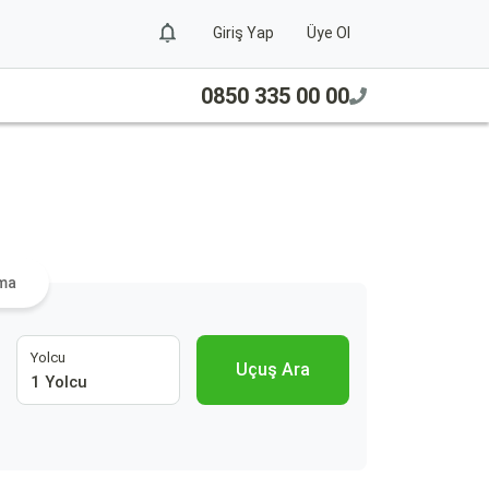
Giriş Yap
Üye Ol
0850 335 00 00
ama
Yolcu
Uçuş Ara
1 Yolcu