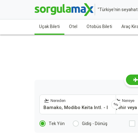
"Türkiye'nin seyaha
Uçak Bileti
Otel
Otobüs Bileti
Araç Ki
Nereden
Nereye
Tek Yön
Gidiş - Dönüş