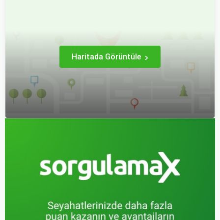
bir yoldur. Bu yolculukların
kapsamlı bir konudur. En
ilk adımı ise, genellikle bir
popüler rotalar, çeşitli
uçak bileti satın almaktır.
faktörlere bağlı olarak
değişebilir; bunlar arasında
ekonomik durumlar, turizm
trendleri ve uluslararası
ilişkiler bulunmaktadır.
Haritada Görüntüle