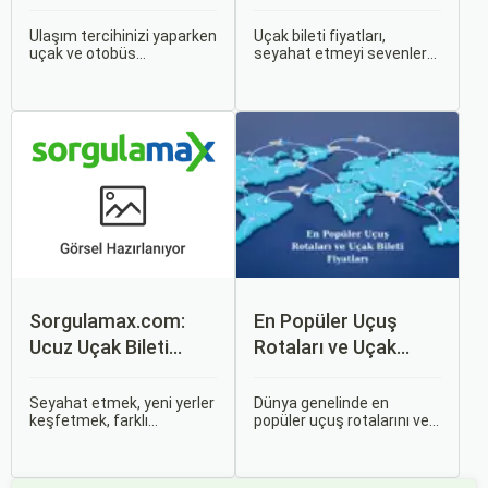
Karşılaştırın: Hangisi
Sizin İçin Uygun?
Ulaşım tercihinizi yaparken
Uçak bileti fiyatları,
uçak ve otobüs
seyahat etmeyi sevenler
seçenekleri arasında
için önemli bir maliyet
kararsız kalabilirsiniz. Her
kalemidir. Ancak, doğru
iki ulaşım şekli de farklı
stratejiler ve biraz
ihtiyaçlara hitap eden,
araştırma ile uygun fiyatlı
çeşitli avantajlar ve
uçak bileti bulmak
dezavantajlar sunar.
mümkündür.
Sorgulamax.com:
En Popüler Uçuş
Ucuz Uçak Bileti
Rotaları ve Uçak
Rehberi
Bileti Fiyatları
Seyahat etmek, yeni yerler
Dünya genelinde en
keşfetmek, farklı
popüler uçuş rotalarını ve
kültürlerle tanışmak ve
bu rotalardaki uçak bileti
unutulmaz anılar
fiyatlarına dair ayrıntılı bir
biriktirmek için mükemmel
analiz yapmak oldukça