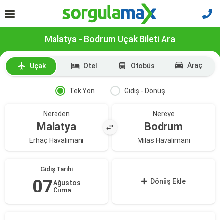
Malatya - Bodrum Uçak Bileti Ara
Araç
Uçak
Otel
Otobüs
Tek Yön
Gidiş - Dönüş
Nereden
Nereye
Malatya
Bodrum
Erhaç Havalimanı
Milas Havalimanı
Gidiş Tarihi
07
Dönüş Ekle
Ağustos
Cuma