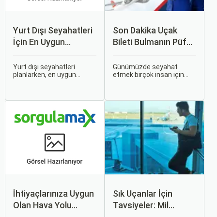
Yurt Dışı Seyahatleri
Son Dakika Uçak
İçin En Uygun
Bileti Bulmanın Püf
Zamanlar
Noktaları Nelerdir?
Yurt dışı seyahatleri
Günümüzde seyahat
planlarken, en uygun
etmek birçok insan için
zaman dilimlerini seçmek
vazgeçilmez bir tutku
hem ekonomik açıdan
haline gelmiş durumda.
avantaj sağlar hem de
Ancak, bazen planlarımız
daha keyifli bir tatil
son dakikaya kalabiliyor ve
geçirmenizi sağlar. Bu
bu durumda uygun fiyatlı
yazıda, mevsimsel
uçak bileti bulmak
değişiklikleri, özel tatil
zorlaşabiliyor.
günlerini ve Sorgulamax.
İhtiyaçlarınıza Uygun
Sık Uçanlar İçin
Olan Hava Yolu
Tavsiyeler: Mil
Firmasını Nasıl
Puanları ve Fırsatlar