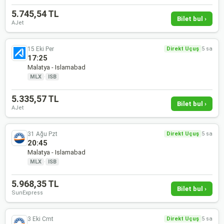
5.745,54 TL
Bilet bul ›
AJet
15 Eki Per
Direkt Uçuş
5 sa
17:25
Malatya - Islamabad
MLX
·
ISB
5.335,57 TL
Bilet bul ›
AJet
31 Ağu Pzt
Direkt Uçuş
5 sa
20:45
Malatya - Islamabad
MLX
·
ISB
5.968,35 TL
Bilet bul ›
SunExpress
3 Eki Cmt
Direkt Uçuş
5 sa