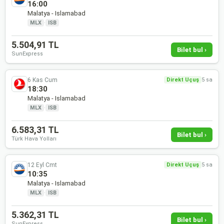
16:00
Malatya - Islamabad
MLX
·
ISB
5.504,91 TL
Bilet bul ›
SunExpress
6 Kas Cum
Direkt Uçuş
5 sa
18:30
Malatya - Islamabad
MLX
·
ISB
6.583,31 TL
Bilet bul ›
Türk Hava Yolları
12 Eyl Cmt
Direkt Uçuş
5 sa
10:35
Malatya - Islamabad
MLX
·
ISB
5.362,31 TL
Bilet bul ›
SunExpress