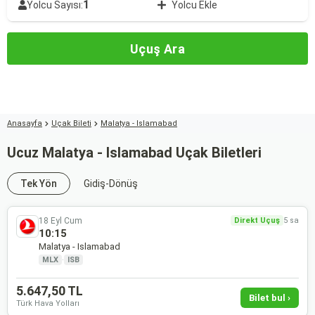
1
Yolcu Sayısı:
Yolcu Ekle
Uçuş Ara
Anasayfa
Uçak Bileti
Malatya - Islamabad
Ucuz Malatya - Islamabad Uçak Biletleri
Tek Yön
Gidiş-Dönüş
18 Eyl Cum
Direkt Uçuş
5 sa
10:15
Malatya - Islamabad
MLX
·
ISB
5.647,50 TL
Bilet bul ›
Türk Hava Yolları