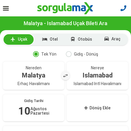
Malatya - Islamabad Uçak Bileti Ara
Araç
Uçak
Otel
Otobüs
Tek Yön
Gidiş - Dönüş
Nereden
Nereye
Malatya
Islamabad
Erhaç Havalimanı
Islamabad Intl Havalimanı
Gidiş Tarihi
10
Dönüş Ekle
Ağustos
Pazartesi