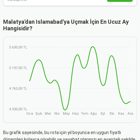
Malatya'dan Islamabad'ya Uçmak İçin En Ucuz Ay
Hangisidir?
5.630,00 TL
5.197,00 TL
4.763,00 TL
4.330,00 TL
Oca
Şub
Mar
Nis
May
Haz
Tem
Ağu
Eyl
Eki
Kas
Ara
Bu grafik sayesinde, bu rota için yıl boyunca en uygun fiyatlı
dönemleri kolayca görebilir ve seyahat planınızı en avantajlı şekilde