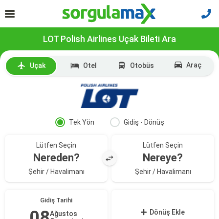
LOT Polish Airlines Uçak Bileti Ara
Araç
Uçak
Otel
Otobüs
Tek Yön
Gidiş - Dönüş
Lütfen Seçin
Lütfen Seçin
Nereden?
Nereye?
Şehir / Havalimanı
Şehir / Havalimanı
Gidiş Tarihi
08
Dönüş Ekle
Ağustos