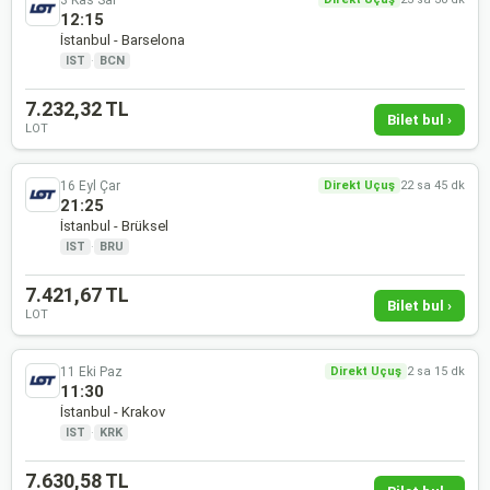
12:15
İstanbul - Barselona
IST
·
BCN
7.232,32 TL
Bilet bul ›
LOT
16 Eyl Çar
Direkt Uçuş
22 sa 45 dk
21:25
İstanbul - Brüksel
IST
·
BRU
7.421,67 TL
Bilet bul ›
LOT
11 Eki Paz
Direkt Uçuş
2 sa 15 dk
11:30
İstanbul - Krakov
IST
·
KRK
7.630,58 TL