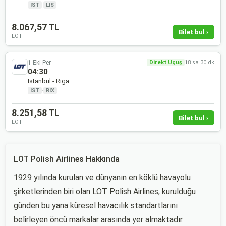
IST
·
LIS
8.067,57 TL
Bilet bul ›
LOT
1 Eki Per
Direkt Uçuş
18 sa 30 dk
04:30
İstanbul - Riga
IST
·
RIX
8.251,58 TL
Bilet bul ›
LOT
LOT Polish Airlines Hakkında
1929 yılında kurulan ve dünyanın en köklü havayolu
şirketlerinden biri olan LOT Polish Airlines, kurulduğu
günden bu yana küresel havacılık standartlarını
belirleyen öncü markalar arasında yer almaktadır.