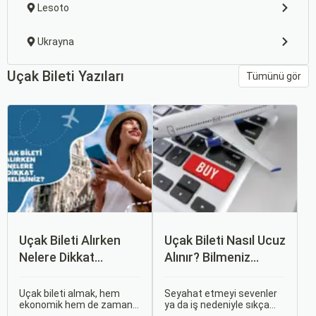
Lesoto
Ukrayna
Uçak Bileti Yazıları
Tümünü gör
Uçak Bileti Alırken
Uçak Bileti Nasıl Ucuz
Nelere Dikkat
Alınır? Bilmeniz
Etmelisiniz?
Gereken Tüm
Detaylar
Uçak bileti almak, hem
Seyahat etmeyi sevenler
ekonomik hem de zaman
ya da iş nedeniyle sıkça