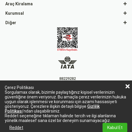
Araç Kiralama
Kurumsal
Diğer
88229282
Çerez Politikası
15863
Sorgulamax olarak, bizimle paylaştığınız kişisel verilerinizin
güvenliğine önem veriyoruz. Bu amaçla çerez verilerinizin hukuka
uygun olarak işlenmesi ve korunması için azami hassasiyeti
gösteriyoruz. Çerezlere ilişkin detaylı bilgiye
Gizlilik
Politikası
'ndan ulaşabilirsiniz.
Reddet seçeneğine tıklaman halinde tercih ve ilgi alanlarına
yönelik maalesef sana özel bir deneyim sunamayacağız.
Sorgulamax Turizim, TURSAB Belge No: 15863
Sorgulamax.com IATA üyesidir. '88229282'
Reddet
Kabul Et