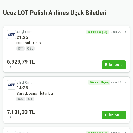
Ucuz LOT Polish Airlines Uçak Biletleri
4 Eyl Cum
Direkt Uçuş
12 sa 20 dk
21:25
İstanbul - Oslo
IST
·
OSL
6.929,79 TL
Bilet bul ›
LOT
5 Eyl Cmt
Direkt Uçuş
9 sa 45 dk
14:25
Saraybosna - İstanbul
SJJ
·
IST
7.131,33 TL
Bilet bul ›
LOT
3 Kas Sal
Direkt Uçuş
23 sa 30 dk