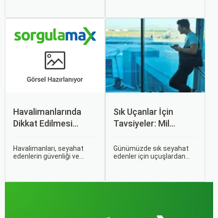
açısından en verimli seçimi
seyahat edenler için ucuz
yapmak açısından dikkat
uçak bileti bulmak her
edilmesi gereken birçok
zaman cazip olmuştur.
unsuru barındırır. Bu
Peki, uçak biletinizi daha
makalede, uçak bileti
uygun fiyatlarla nasıl
alırken dikkat etmeniz
alabilirsiniz? Aslında doğru
gereken önemli noktaları
zamanda ve doğru
ele alacak ve Sorgulamax.
yöntemlerle uçak bileti
almanın birçok püf noktası
var.
Havalimanlarında
Sık Uçanlar İçin
Dikkat Edilmesi
Tavsiyeler: Mil
Gerekenler
Puanları ve Fırsatlar
Havalimanları, seyahat
Günümüzde sık seyahat
edenlerin güvenliği ve
edenler için uçuşlardan
rahatlığı için çeşitli
maksimum verim almak
kurallara ve düzenlemelere
oldukça önemli. Bu
tabidir. Bu yazıda,
noktada devreye mil
havalimanlarında dikkat
puanları ve çeşitli seyahat
edilmesi gereken önemli
fırsatları giriyor.
noktaları, güvenlik
kontrollerini ve bekleme