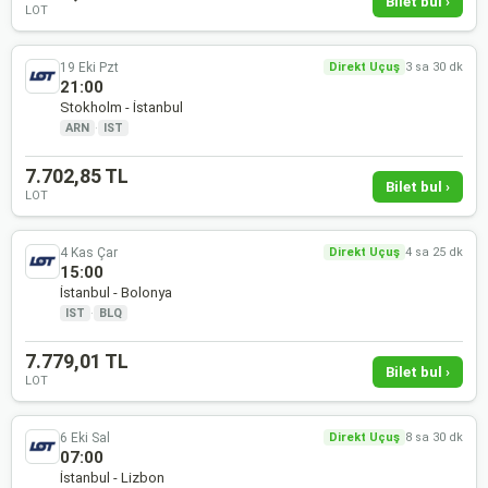
Bilet bul ›
LOT
19 Eki Pzt
Direkt Uçuş
3 sa 30 dk
21:00
Stokholm - İstanbul
ARN
·
IST
7.702,85 TL
Bilet bul ›
LOT
4 Kas Çar
Direkt Uçuş
4 sa 25 dk
15:00
İstanbul - Bolonya
IST
·
BLQ
7.779,01 TL
Bilet bul ›
LOT
6 Eki Sal
Direkt Uçuş
8 sa 30 dk
07:00
İstanbul - Lizbon