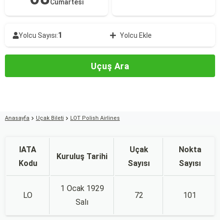
Cumartesi
1
Yolcu Sayısı:
Yolcu Ekle
Uçuş Ara
Anasayfa
Uçak Bileti
LOT Polish Airlines
IATA
Uçak
Nokta
Kuruluş Tarihi
Kodu
Sayısı
Sayısı
1 Ocak 1929
LO
72
101
Salı