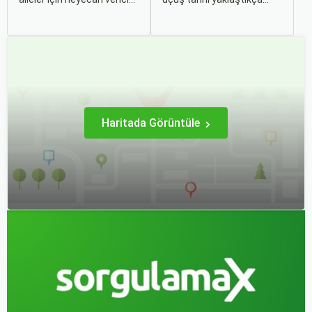
olmasının yanı sıra, bazen
genellikle artar. Bu yüzden
zorlu ve stresli bir deneyim
erken rezervasyon
olabilir. Ancak, doğru
yapmak, bütçenizden
hazırlık ve stratejilerle bu
tasarruf etmenin en etkili
deneyimi hem sizin hem
yollarından biridir.
de çocuklarınız için keyifli
hale getirebilirsiniz.
Haritada Görüntüle