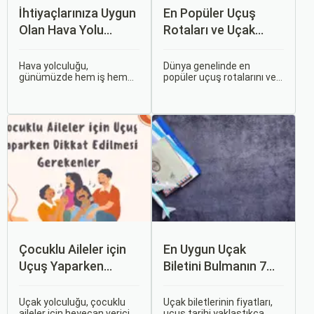
İhtiyaçlarınıza Uygun
En Popüler Uçuş
Olan Hava Yolu
Rotaları ve Uçak
Firmasını Nasıl
Bileti Fiyatları
Seçersiniz?
Hava yolculuğu,
Dünya genelinde en
günümüzde hem iş hem
popüler uçuş rotalarını ve
de tatil amaçlı seyahat
bu rotalardaki uçak bileti
edenler için vazgeçilmez
fiyatlarına dair ayrıntılı bir
bir ulaşım şekli haline geldi.
analiz yapmak oldukça
Ancak, her hava yolu
kapsamlı bir konudur. En
firması sunduğu hizmetler
popüler rotalar, çeşitli
ve fiyatlandırma politikaları
faktörlere bağlı olarak
açısından farklılık gösterir.
değişebilir; bunlar arasında
ekonomik durumlar, turizm
trendleri ve uluslararası
ilişkiler bulunmaktadır.
Çocuklu Aileler için
En Uygun Uçak
Uçuş Yaparken
Biletini Bulmanın 7
Dikkat Edilmesi
Püf Noktası
Gerekenler
Uçak yolculuğu, çocuklu
Uçak biletlerinin fiyatları,
aileler için heyecan verici
uçuş tarihi yaklaştıkça