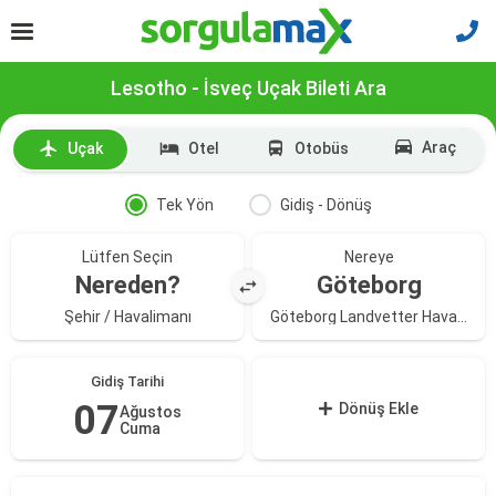
Lesotho - İsveç Uçak Bileti Ara
Araç
Uçak
Otel
Otobüs
Tek Yön
Gidiş - Dönüş
Lütfen Seçin
Nereye
Nereden?
Göteborg
Şehir / Havalimanı
Göteborg Landvetter Havalimanı
Gidiş Tarihi
07
Dönüş Ekle
Ağustos
Cuma