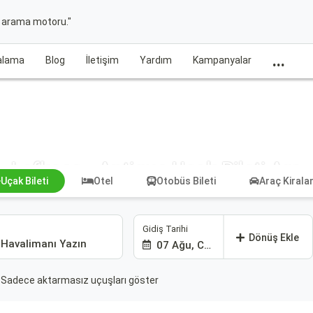
t arama motoru."
...
ralama
Blog
İletişim
Yardım
Kampanyalar
Lefkoşa - Antique Uçak Bileti Ara
Uçak Bileti
Otel
Otobüs Bileti
Araç Kiral
Gidiş Tarihi
Dönüş Ekle
07 Ağu, Cum
Sadece aktarmasız uçuşları göster