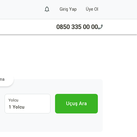
Giriş Yap
Üye Ol
0850 335 00 00
ama
Yolcu
Uçuş Ara
1 Yolcu