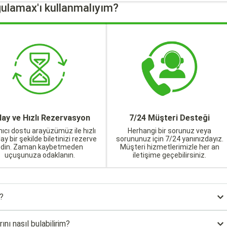
ulamax'ı kullanmalıyım?
lay ve Hızlı Rezervasyon
7/24 Müşteri Desteği
nıcı dostu arayüzümüz ile hızlı
Herhangi bir sorunuz veya
lay bir şekilde biletinizi rezerve
sorununuz için 7/24 yanınızdayız.
edin. Zaman kaybetmeden
Müşteri hizmetlerimizle her an
uçuşunuza odaklanın.
iletişime geçebilirsiniz.
?
nı nasıl bulabilirim?