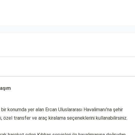
laşım
bir konumda yer alan Ercan Uluslararası Havalimanı'na şehir
, özel transfer ve araç kiralama seçeneklerini kullanabilirsiniz.
rak hareket eden Kıbhas servisleri ile havalimanına doğrudan