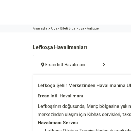
Anasayfa
Uçak Bileti
Lefkoşa - Antique
Lefkoşa Havalimanları
Ercan Intl. Havalimanı
Lefkoşa Şehir Merkezinden Havalimanına U
Ercan Intl. Havalimanı
Lefkoşa'nın doğusunda, Meriç bölgesine yakın 
merkezinden ulaşım için Kıbhas servisleri, taksi
Havalimanı Servisi
Lefkoşa Otobüs Terminali'nden düzenli ola