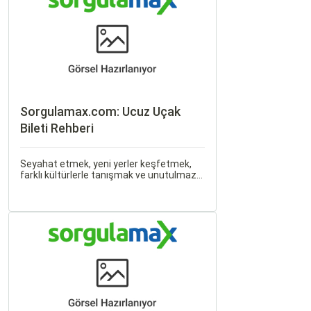
Sorgulamax.com: Ucuz Uçak
Bileti Rehberi
Seyahat etmek, yeni yerler keşfetmek,
farklı kültürlerle tanışmak ve unutulmaz
anılar biriktirmek için mükemmel bir
yoldur. Bu yolculukların ilk adımı ise,
genellikle bir uçak bileti satın almaktır.