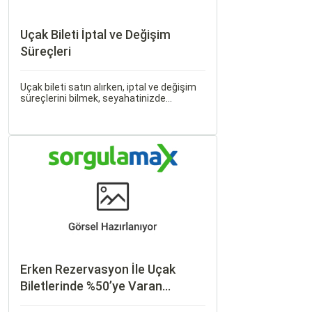
Uçak Bileti İptal ve Değişim
Süreçleri
Uçak bileti satın alırken, iptal ve değişim
süreçlerini bilmek, seyahatinizde
beklenmedik durumlarla karşılaştığınızda
size büyük avantaj sağlar. Bu makalede,
uçak bileti iptal ve değişim süreçlerinin
nasıl işlediği, hangi durumlarda ücret
iadesi alabileceğiniz konularına
değineceğiz.
Erken Rezervasyon İle Uçak
Biletlerinde %50’ye Varan
İndirimler: Nasıl Avantajlar