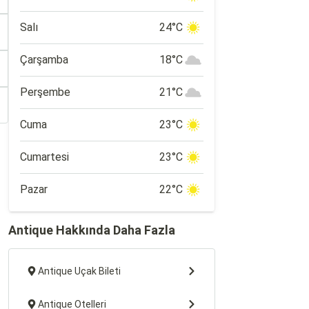
Salı
24°C
Çarşamba
18°C
Perşembe
21°C
Cuma
23°C
Cumartesi
23°C
Pazar
22°C
Antique Hakkında Daha Fazla
Antique Uçak Bileti
Antique Otelleri