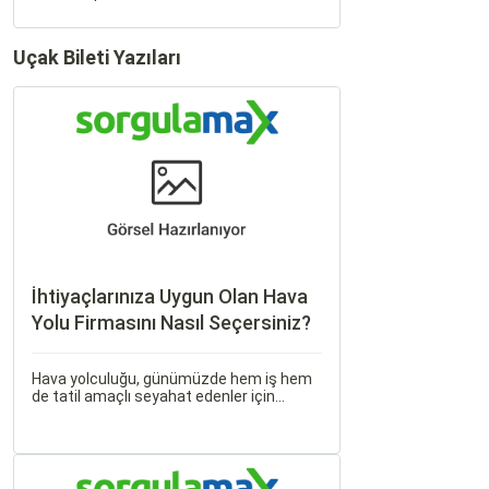
Uçak Bileti Yazıları
İhtiyaçlarınıza Uygun Olan Hava
Yolu Firmasını Nasıl Seçersiniz?
Hava yolculuğu, günümüzde hem iş hem
de tatil amaçlı seyahat edenler için
vazgeçilmez bir ulaşım şekli haline geldi.
Ancak, her hava yolu firması sunduğu
hizmetler ve fiyatlandırma politikaları
açısından farklılık gösterir.