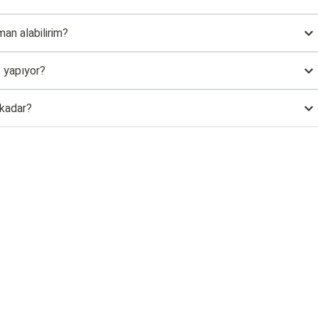
an alabilirim?
ş yapıyor?
 kadar?