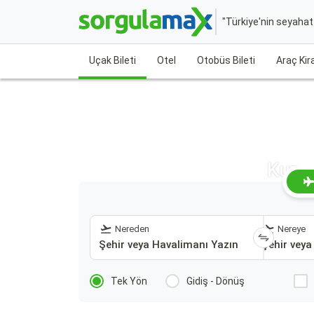
"Türkiye'nin seyaha
Uçak Bileti
Otel
Otobüs Bileti
Araç Ki
Kuzey
Nereden
Nereye
Tek Yön
Gidiş - Dönüş