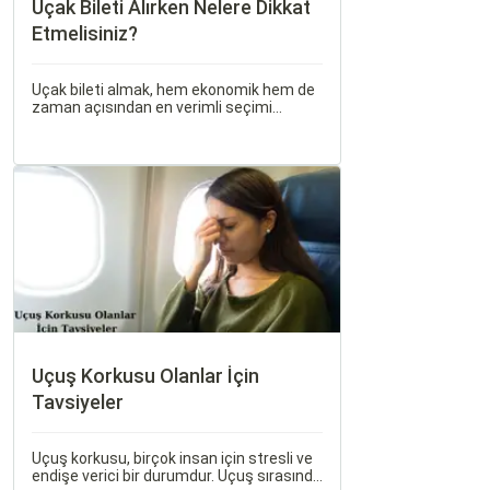
Uçak Bileti Alırken Nelere Dikkat
Etmelisiniz?
Uçak bileti almak, hem ekonomik hem de
zaman açısından en verimli seçimi
yapmak açısından dikkat edilmesi
gereken birçok unsuru barındırır. Bu
makalede, uçak bileti alırken dikkat
etmeniz gereken önemli noktaları ele
alacak ve Sorgulamax.
Uçuş Korkusu Olanlar İçin
Tavsiyeler
Uçuş korkusu, birçok insan için stresli ve
endişe verici bir durumdur. Uçuş sırasında