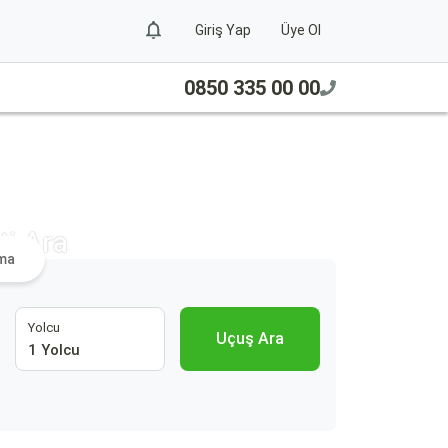
Giriş Yap
Üye Ol
0850 335 00 00
ti Ara
ama
Yolcu
Uçuş Ara
1 Yolcu