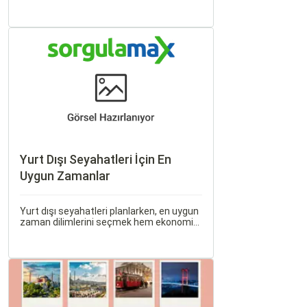
hissedilen bu korku ve endişe, seyahat
etmek zorunda olan kişiler için büyük bir
sorun teşkil edebilir.
Yurt Dışı Seyahatleri İçin En
Uygun Zamanlar
Yurt dışı seyahatleri planlarken, en uygun
zaman dilimlerini seçmek hem ekonomik
açıdan avantaj sağlar hem de daha keyifli
bir tatil geçirmenizi sağlar. Bu yazıda,
mevsimsel değişiklikleri, özel tatil
günlerini ve Sorgulamax.