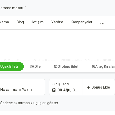
t arama motoru."
...
ralama
Blog
İletişim
Yardım
Kampanyalar
 Mariana Adaları - Filistin Uçak Bile
Uçak Bileti
Otel
Otobüs Bileti
Araç Kiral
Gidiş Tarihi
Dönüş Ekle
08 Ağu, Cmt
Sadece aktarmasız uçuşları göster