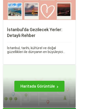
İstanbul’da Gezilecek Yerler:
Detaylı Rehber
İstanbul, tarihi, kültürel ve doğal
güzellikleri ile dünyanın en büyüleyici
şehirlerinden biridir. İki kıtayı birleştiren bu
şehir, binlerce yıllık tarihine rağmen
modern dünyanın dinamikleriyle uyum
içinde yaşamaktadır.
Haritada Görüntüle