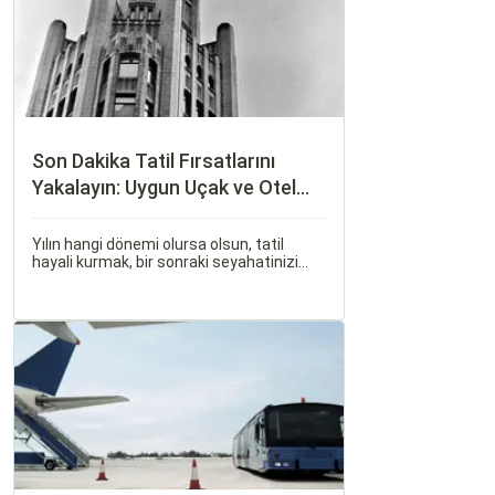
Son Dakika Tatil Fırsatlarını
Yakalayın: Uygun Uçak ve Otel
İpuçları
Yılın hangi dönemi olursa olsun, tatil
hayali kurmak, bir sonraki seyahatinizi
planlamak heyecan vericidir. Fakat son
dakikada karar verip bir anda bavulları
toplayıp yola çıkmak bazen zorlayıcı
olabilir.