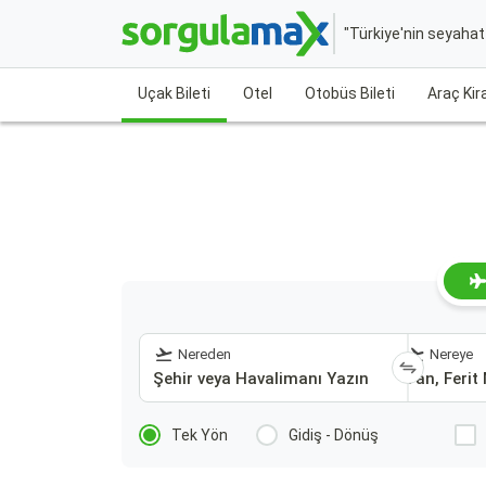
"Türkiye'nin seyaha
Uçak Bileti
Otel
Otobüs Bileti
Araç Ki
Nereden
Nereye
Tek Yön
Gidiş - Dönüş