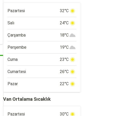
Pazartesi
32°C
Salı
24°C
Çarşamba
18°C
Perşembe
19°C
Cuma
23°C
Cumartesi
26°C
Pazar
22°C
Van Ortalama Sıcaklık
Pazartesi
30°C