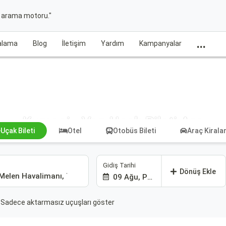
t arama motoru."
...
ralama
Blog
İletişim
Yardım
Kampanyalar
Kumasi - Van Uçak Bileti Ara
Uçak Bileti
Otel
Otobüs Bileti
Araç Kiral
Gidiş Tarihi
Dönüş Ekle
09 Ağu, Paz
Sadece aktarmasız uçuşları göster