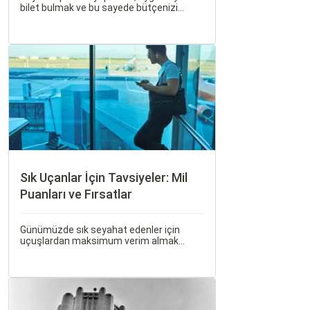
bilet bulmak ve bu sayede bütçenizi
korumak herkesin arzusudur. Günümüzde
erken rezervasyon yapmak, yalnızca
seyahatin maliyetini azaltmakla kalmaz,
aynı zamanda daha kaliteli bir seyahat
deneyimi yaşamanızı sağlar.
Sık Uçanlar İçin Tavsiyeler: Mil
Puanları ve Fırsatlar
Günümüzde sık seyahat edenler için
uçuşlardan maksimum verim almak
oldukça önemli. Bu noktada devreye mil
puanları ve çeşitli seyahat fırsatları
giriyor.