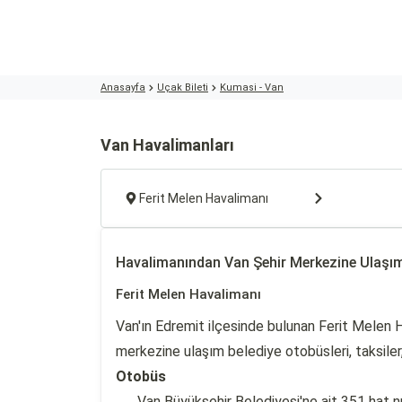
Anasayfa
Uçak Bileti
Kumasi - Van
Van Havalimanları
Ferit Melen Havalimanı
Havalimanından Van Şehir Merkezine Ulaşı
Ferit Melen Havalimanı
Van'ın Edremit ilçesinde bulunan Ferit Melen 
merkezine ulaşım belediye otobüsleri, taksiler,
Otobüs
Van Büyükşehir Belediyesi'ne ait 351 hat n