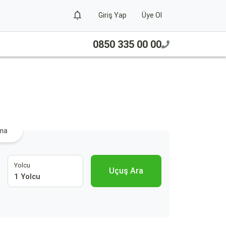
Giriş Yap
Üye Ol
0850 335 00 00
ama
Yolcu
Uçuş Ara
1 Yolcu