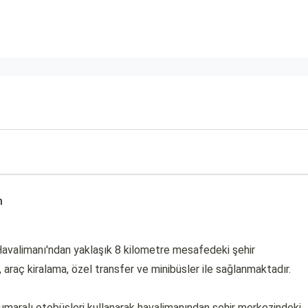
m
Havalimanı'ndan yaklaşık 8 kilometre mesafedeki şehir
 araç kiralama, özel transfer ve minibüsler ile sağlanmaktadır.
umaralı otobüsleri kullanarak havalimanından şehir merkezindeki