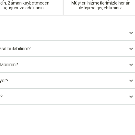
edin. Zaman kaybetmeden
Müşteri hizmetlerimizle her an
uçuşunuza odaklanın.
iletişime geçebilirsiniz.
sıl bulabilirim?
abilirim?
ıyor?
r?