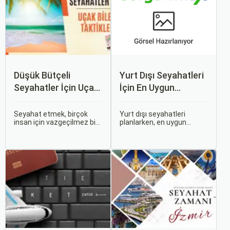
Düşük Bütçeli
Yurt Dışı Seyahatleri
Seyahatler İçin Uçak
İçin En Uygun
Bileti Taktikleri
Zamanlar
Seyahat etmek, birçok
Yurt dışı seyahatleri
insan için vazgeçilmez bir
planlarken, en uygun
tutkudur. Yeni yerler
zaman dilimlerini seçmek
keşfetmek, farklı
hem ekonomik açıdan
kültürlerle tanışmak ve
avantaj sağlar hem de
unutulmaz anılar
daha keyifli bir tatil
biriktirmek için seyahat
geçirmenizi sağlar. Bu
etmek harika bir yoldur.
yazıda, mevsimsel
değişiklikleri, özel tatil
günlerini ve Sorgulamax.