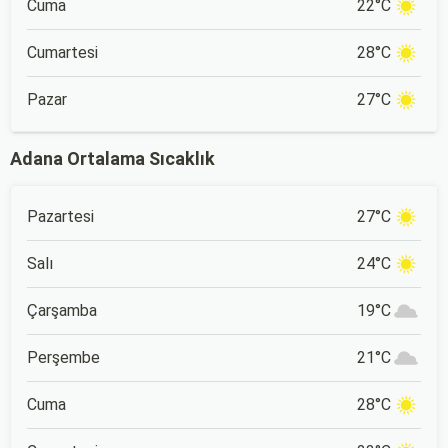
Cuma
22°C
Cumartesi
28°C
Pazar
27°C
Adana Ortalama Sıcaklık
Pazartesi
27°C
Salı
24°C
Çarşamba
19°C
Perşembe
21°C
Cuma
28°C