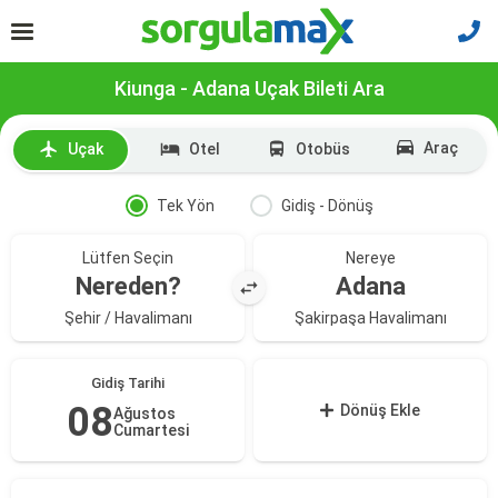
Kiunga - Adana Uçak Bileti Ara
Araç
Uçak
Otel
Otobüs
Tek Yön
Gidiş - Dönüş
Lütfen Seçin
Nereye
Nereden?
Adana
Şehir / Havalimanı
Şakirpaşa Havalimanı
Gidiş Tarihi
08
Dönüş Ekle
Ağustos
Cumartesi