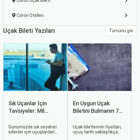
Coron Uçak Bileti
Coron Otelleri
Uçak Bileti Yazıları
Tümünü gör
Sık Uçanlar İçin
En Uygun Uçak
Tavsiyeler: Mil
Biletini Bulmanın 7
Puanları ve Fırsatlar
Püf Noktası
Günümüzde sık seyahat
Uçak biletlerinin fiyatları,
edenler için uçuşlardan
uçuş tarihi yaklaştıkça
maksimum verim almak
genellikle artar. Bu yüzden