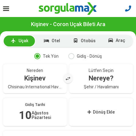
Kişinev - Coron Uçak Bileti Ara
Araç
Uçak
Otel
Otobüs
Tek Yön
Gidiş - Dönüş
Nereden
Lütfen Seçin
Kişinev
Nereye?
Chisinau International Havalimanı
Şehir / Havalimanı
Gidiş Tarihi
10
Dönüş Ekle
Ağustos
Pazartesi