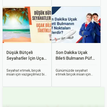
oldukça önemli. Bu
erken rezervasyon
noktada devreye mil
yapmak, bütçenizden
puanları ve çeşitli seyahat
tasarruf etmenin en etkili
fırsatları giriyor.
yollarından biridir.
Düşük Bütçeli
Son Dakika Uçak
Seyahatler İçin Uçak
Bileti Bulmanın Püf
Bileti Taktikleri
Noktaları Nelerdir?
Seyahat etmek, birçok
Günümüzde seyahat
insan için vazgeçilmez bir
etmek birçok insan için
tutkudur. Yeni yerler
vazgeçilmez bir tutku
keşfetmek, farklı
haline gelmiş durumda.
kültürlerle tanışmak ve
Ancak, bazen planlarımız
unutulmaz anılar
son dakikaya kalabiliyor ve
biriktirmek için seyahat
bu durumda uygun fiyatlı
etmek harika bir yoldur.
uçak bileti bulmak
zorlaşabiliyor.