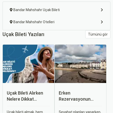
Bandar Mahshahr Uçak Bileti
Bandar Mahshahr Otelleri
Uçak Bileti Yazıları
Tümünü gör
Uçak Bileti Alırken
Erken
Nelere Dikkat
Rezervasyonun
Etmelisiniz?
Avantajları: Uçak ve
Otobüs Bileti Satın
Uçak bileti almak, hem
Seyahat planları yaparken,