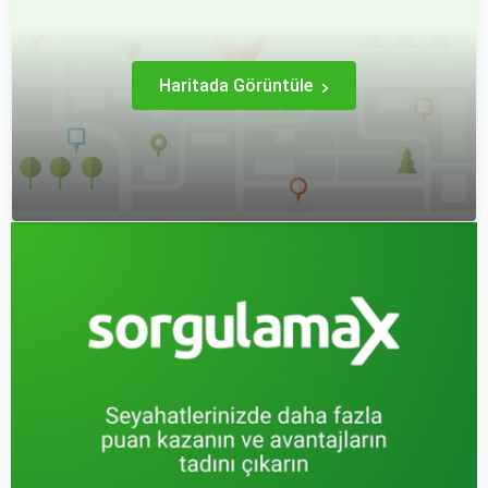
zenginlikleri hem de doğal
güzellikleri ile
ziyaretçilerine çeşitli keşif
imkanları sunmaktadır.
Haritada Görüntüle