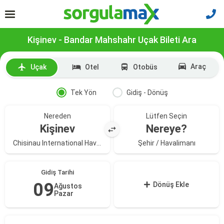
Kişinev - Bandar Mahshahr Uçak Bileti Ara
Araç
Uçak
Otel
Otobüs
Tek Yön
Gidiş - Dönüş
Nereden
Lütfen Seçin
Kişinev
Nereye?
Chisinau International Havalimanı
Şehir / Havalimanı
Gidiş Tarihi
09
Dönüş Ekle
Ağustos
Pazar