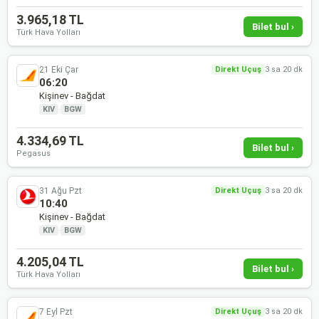
3.965,18 TL
Bilet bul ›
Türk Hava Yolları
21 Eki Çar
Direkt Uçuş
3 sa 20 dk
06:20
Kişinev - Bağdat
KIV
·
BGW
4.334,69 TL
Bilet bul ›
Pegasus
31 Ağu Pzt
Direkt Uçuş
3 sa 20 dk
10:40
Kişinev - Bağdat
KIV
·
BGW
4.205,04 TL
Bilet bul ›
Türk Hava Yolları
7 Eyl Pzt
Direkt Uçuş
3 sa 20 dk