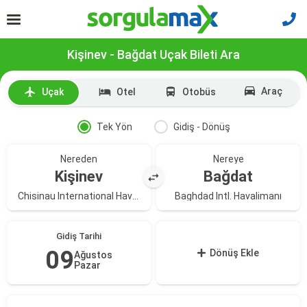
Kişinev - Bağdat Uçak Bileti Ara
Araç
Uçak
Otel
Otobüs
Tek Yön
Gidiş - Dönüş
Nereden
Nereye
Kişinev
Bağdat
Chisinau International Havalimanı
Baghdad Intl. Havalimanı
Gidiş Tarihi
09
Dönüş Ekle
Ağustos
Pazar