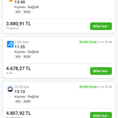
13:40
Kişinev - Bağdat
KIV
·
BGW
3.880,91 TL
Bilet bul ›
Pegasus
2 Eki Cum
Direkt Uçuş
3 sa 20 dk
11:25
Kişinev - Bağdat
KIV
·
BGW
4.678,27 TL
Bilet bul ›
AJet
16 Eyl Çar
Direkt Uçuş
3 sa 20 dk
13:10
Kişinev - Bağdat
KIV
·
BGW
4.807,92 TL
Bilet bul ›
SunExpress