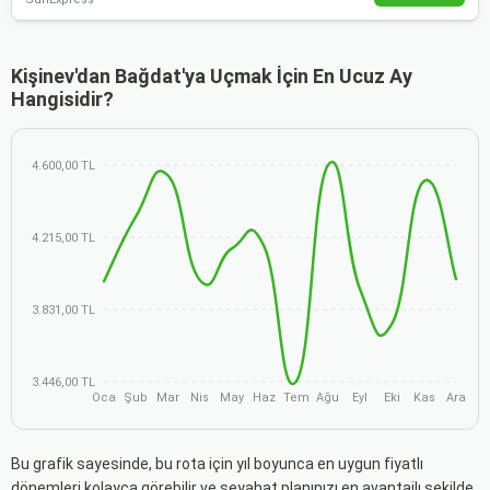
Kişinev'dan Bağdat'ya Uçmak İçin En Ucuz Ay
Hangisidir?
4.600,00 TL
4.215,00 TL
3.831,00 TL
3.446,00 TL
Oca
Şub
Mar
Nis
May
Haz
Tem
Ağu
Eyl
Eki
Kas
Ara
Bu grafik sayesinde, bu rota için yıl boyunca en uygun fiyatlı
dönemleri kolayca görebilir ve seyahat planınızı en avantajlı şekilde