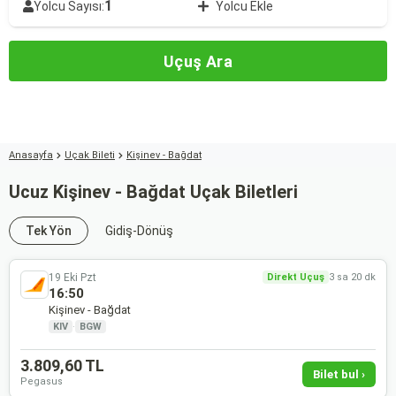
1
Yolcu Sayısı:
Yolcu Ekle
Uçuş Ara
Anasayfa
Uçak Bileti
Kişinev - Bağdat
Ucuz Kişinev - Bağdat Uçak Biletleri
Tek Yön
Gidiş-Dönüş
19 Eki Pzt
Direkt Uçuş
3 sa 20 dk
16:50
Kişinev - Bağdat
KIV
·
BGW
3.809,60 TL
Bilet bul ›
Pegasus