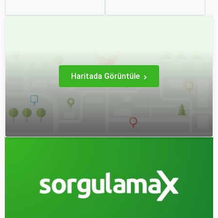
hem ekonomik açıdan
başvurduğumuz bir
avantaj sağlar hem de
aktivite haline geldi.
daha keyifli bir tatil
Özellikle uçak bileti alırken
geçirmenizi sağlar. Bu
doğru kararları vermek,
yazıda, mevsimsel
hem bütçeyi korumak hem
değişiklikleri, özel tatil
de konforlu bir seyahat
günlerini ve Sorgulamax.
sağlamak adına büyük
önem taşır.
Haritada Görüntüle