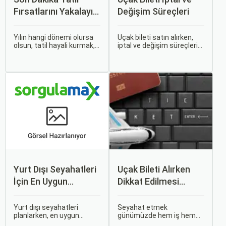
Fırsatlarını Yakalayın:
Değişim Süreçleri
Uygun Uçak ve Otel
İpuçları
Yılın hangi dönemi olursa
Uçak bileti satın alırken,
olsun, tatil hayali kurmak,
iptal ve değişim süreçlerini
bir sonraki seyahatinizi
bilmek, seyahatinizde
planlamak heyecan
beklenmedik durumlarla
vericidir. Fakat son
karşılaştığınızda size
dakikada karar verip bir
büyük avantaj sağlar. Bu
anda bavulları toplayıp yola
makalede, uçak bileti iptal
çıkmak bazen zorlayıcı
ve değişim süreçlerinin
olabilir.
nasıl işlediği, hangi
durumlarda ücret iadesi
alabileceğiniz konularına
değineceğiz.
Yurt Dışı Seyahatleri
Uçak Bileti Alırken
İçin En Uygun
Dikkat Edilmesi
Zamanlar
Gereken 6 Önemli
Nokta
Yurt dışı seyahatleri
Seyahat etmek
planlarken, en uygun
günümüzde hem iş hem
zaman dilimlerini seçmek
de tatil amaçlı sıklıkla