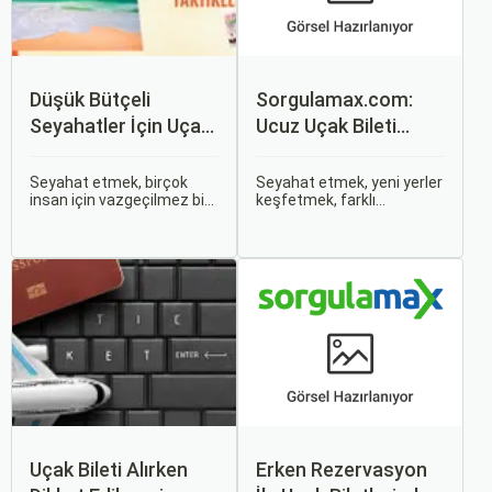
Düşük Bütçeli
Sorgulamax.com:
Seyahatler İçin Uçak
Ucuz Uçak Bileti
Bileti Taktikleri
Rehberi
Seyahat etmek, birçok
Seyahat etmek, yeni yerler
insan için vazgeçilmez bir
keşfetmek, farklı
tutkudur. Yeni yerler
kültürlerle tanışmak ve
keşfetmek, farklı
unutulmaz anılar
kültürlerle tanışmak ve
biriktirmek için mükemmel
unutulmaz anılar
bir yoldur. Bu yolculukların
biriktirmek için seyahat
ilk adımı ise, genellikle bir
etmek harika bir yoldur.
uçak bileti satın almaktır.
Uçak Bileti Alırken
Erken Rezervasyon