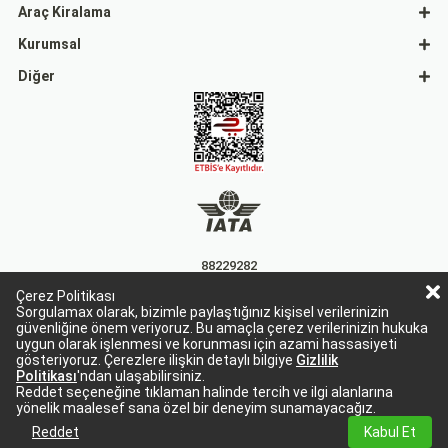
Araç Kiralama
Kurumsal
Diğer
88229282
Çerez Politikası
15863
Sorgulamax olarak, bizimle paylaştığınız kişisel verilerinizin
güvenliğine önem veriyoruz. Bu amaçla çerez verilerinizin hukuka
uygun olarak işlenmesi ve korunması için azami hassasiyeti
gösteriyoruz. Çerezlere ilişkin detaylı bilgiye
Gizlilik
Politikası
'ndan ulaşabilirsiniz.
Reddet seçeneğine tıklaman halinde tercih ve ilgi alanlarına
yönelik maalesef sana özel bir deneyim sunamayacağız.
Sorgulamax Turizim, TURSAB Belge No: 15863
Sorgulamax.com IATA üyesidir. '88229282'
Reddet
Kabul Et