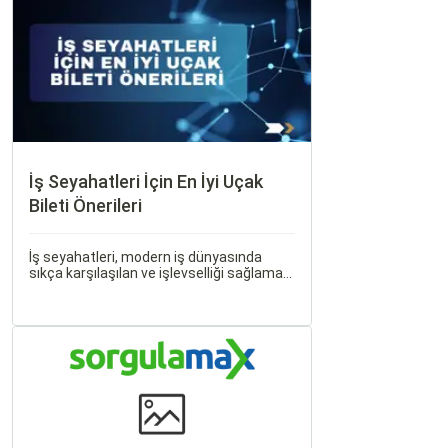
İş Seyahatleri İçin En İyi Uçak
Bileti Önerileri
İş seyahatleri, modern iş dünyasında
sıkça karşılaşılan ve işlevselliği sağlamak
adına özenle planlanması gereken
süreçlerdir. Özellikle uçak bileti seçimi,
seyahatinizin başarısını doğrudan
etkileyen unsurlardan biridir.