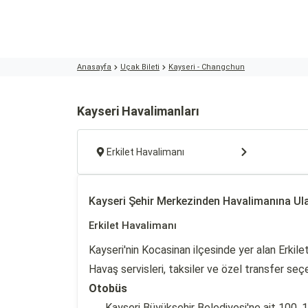
Anasayfa
Uçak Bileti
Kayseri - Changchun
Kayseri Havalimanları
Erkilet Havalimanı
Kayseri Şehir Merkezinden Havalimanına Ul
Erkilet Havalimanı
Kayseri'nin Kocasinan ilçesinde yer alan Erkil
Havaş servisleri, taksiler ve özel transfer seç
Otobüs
Kayseri Büyükşehir Belediyesi'ne ait 100, 1