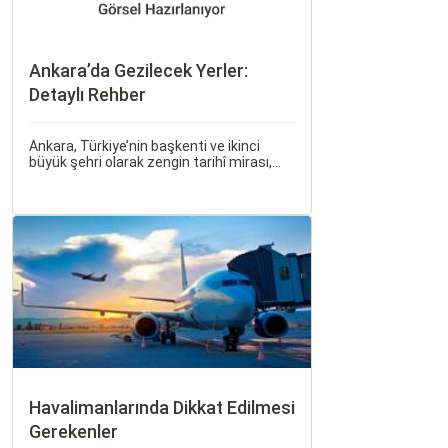
Ankara’da Gezilecek Yerler:
Detaylı Rehber
Ankara, Türkiye’nin başkenti ve ikinci
büyük şehri olarak zengin tarihî mirası,
kültürel etkinlikleri ve modern yaşam tarzı
ile dikkat çekmektedir. Anadolu’nun
kalbinde yer alan bu şehir, hem tarihî
zenginlikleri hem de doğal güzellikleri ile
ziyaretçilerine çeşitli keşif imkanları
sunmaktadır.
Havalimanlarında Dikkat Edilmesi
Gerekenler