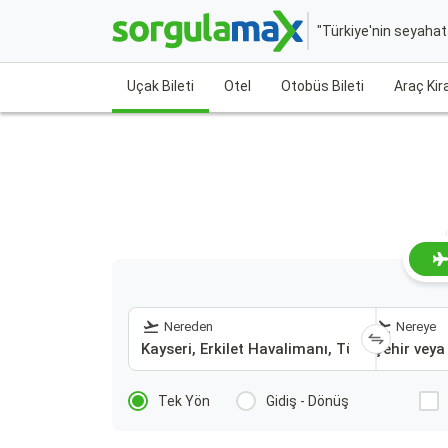
"Türkiye'nin seyaha
Uçak Bileti
Otel
Otobüs Bileti
Araç Ki
Nereden
Nereye
Tek Yön
Gidiş - Dönüş