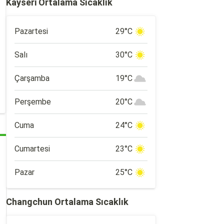
Kayseri Ortalama Sıcaklık
Pazartesi
29°C
Salı
30°C
Çarşamba
19°C
Perşembe
20°C
Cuma
24°C
Cumartesi
23°C
Pazar
25°C
Changchun Ortalama Sıcaklık