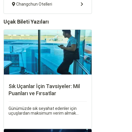
Changchun Otelleri
Uçak Bileti Yazıları
Sık Uçanlar İçin Tavsiyeler: Mil
Puanları ve Fırsatlar
Günümüzde sık seyahat edenler için
uçuşlardan maksimum verim almak
oldukça önemli. Bu noktada devreye mil
puanları ve çeşitli seyahat fırsatları
giriyor.