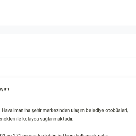
aşım
et Havalimanı'na şehir merkezinden ulaşım belediye otobüsleri,
enekleri ile kolayca sağlanmaktadır.
01 ve 271 numaralı otobüs hatlarını kullanarak şehir