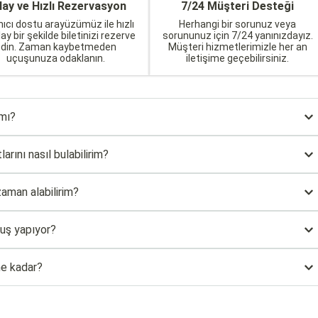
lay ve Hızlı Rezervasyon
7/24 Müşteri Desteği
nıcı dostu arayüzümüz ile hızlı
Herhangi bir sorunuz veya
lay bir şekilde biletinizi rezerve
sorununuz için 7/24 yanınızdayız.
edin. Zaman kaybetmeden
Müşteri hizmetlerimizle her an
uçuşunuza odaklanın.
iletişime geçebilirsiniz.
 mı?
arını nasıl bulabilirim?
zaman alabilirim?
çuş yapıyor?
ne kadar?