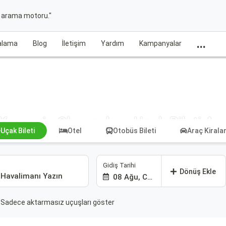
t arama motoru."
...
ralama
Blog
İletişim
Yardım
Kampanyalar
Kayseri - Changchun Uçak Bileti Ar
Uçak Bileti
Otel
Otobüs Bileti
Araç Kiral
Gidiş Tarihi
Dönüş Ekle
08 Ağu, Cmt
Sadece aktarmasız uçuşları göster