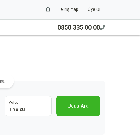
Giriş Yap
Üye Ol
0850 335 00 00
a
ama
Yolcu
Uçuş Ara
1 Yolcu