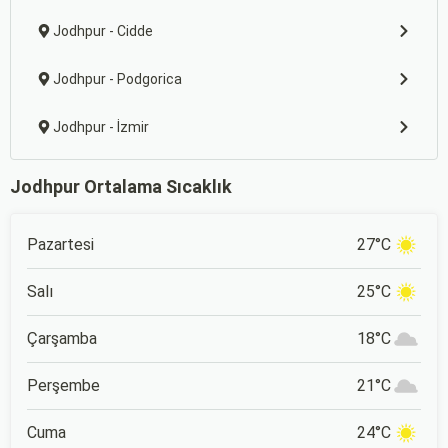
Jodhpur - Cidde
Jodhpur - Podgorica
Jodhpur - İzmir
Jodhpur Ortalama Sıcaklık
Pazartesi
27°C
Salı
25°C
Çarşamba
18°C
Perşembe
21°C
Cuma
24°C