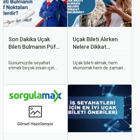
Son Dakika Uçak
Uçak Bileti Alırken
Bileti Bulmanın Püf
Nelere Dikkat
Noktaları Nelerdir?
Etmelisiniz?
Günümüzde seyahat
Uçak bileti almak, hem
etmek birçok insan için
ekonomik hem de zaman
vazgeçilmez bir tutku
açısından en verimli seçimi
haline gelmiş durumda.
yapmak açısından dikkat
Ancak, bazen planlarımız
edilmesi gereken birçok
son dakikaya kalabiliyor ve
unsuru barındırır. Bu
bu durumda uygun fiyatlı
makalede, uçak bileti
uçak bileti bulmak
alırken dikkat etmeniz
zorlaşabiliyor.
gereken önemli noktaları
ele alacak ve Sorgulamax.