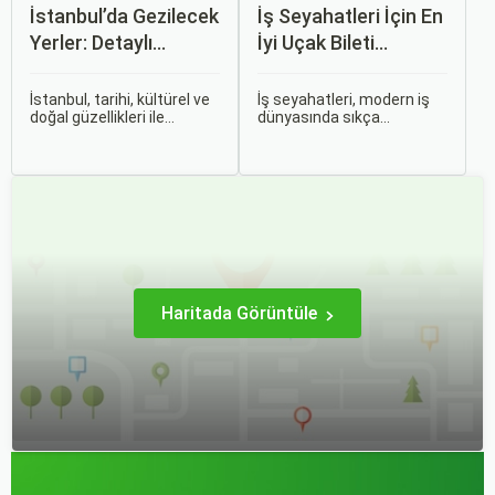
İstanbul’da Gezilecek
İş Seyahatleri İçin En
Yerler: Detaylı
İyi Uçak Bileti
Rehber
Önerileri
İstanbul, tarihi, kültürel ve
İş seyahatleri, modern iş
doğal güzellikleri ile
dünyasında sıkça
dünyanın en büyüleyici
karşılaşılan ve işlevselliği
şehirlerinden biridir. İki
sağlamak adına özenle
kıtayı birleştiren bu şehir,
planlanması gereken
binlerce yıllık tarihine
süreçlerdir. Özellikle uçak
rağmen modern dünyanın
bileti seçimi, seyahatinizin
dinamikleriyle uyum içinde
başarısını doğrudan
yaşamaktadır.
etkileyen unsurlardan
biridir.
Haritada Görüntüle