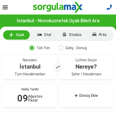
İstanbul - Novokuznetsk Uçak Bileti Ara
Araç
Uçak
Otel
Otobüs
Tek Yön
Gidiş - Dönüş
Nereden
Lütfen Seçin
İstanbul
Nereye?
Tüm Havalimanları
Şehir / Havalimanı
Gidiş Tarihi
09
Dönüş Ekle
Ağustos
Pazar