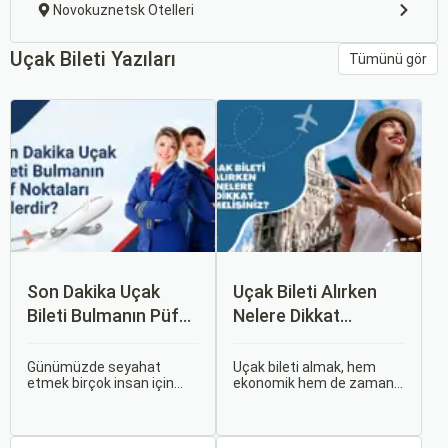
Novokuznetsk Otelleri
Uçak Bileti Yazıları
Tümünü gör
Son Dakika Uçak
Uçak Bileti Alırken
Bileti Bulmanın Püf
Nelere Dikkat
Noktaları Nelerdir?
Etmelisiniz?
Günümüzde seyahat
Uçak bileti almak, hem
etmek birçok insan için
ekonomik hem de zaman
vazgeçilmez bir tutku
açısından en verimli seçimi
haline gelmiş durumda.
yapmak açısından dikkat
Ancak, bazen planlarımız
edilmesi gereken birçok
son dakikaya kalabiliyor ve
unsuru barındırır. Bu