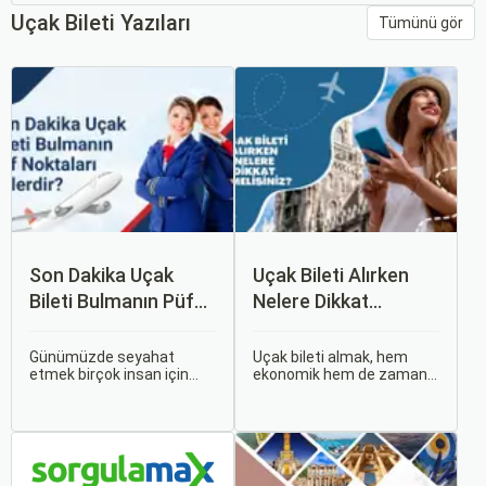
Uçak Bileti Yazıları
Tümünü gör
Son Dakika Uçak
Uçak Bileti Alırken
Bileti Bulmanın Püf
Nelere Dikkat
Noktaları Nelerdir?
Etmelisiniz?
Günümüzde seyahat
Uçak bileti almak, hem
etmek birçok insan için
ekonomik hem de zaman
vazgeçilmez bir tutku
açısından en verimli seçimi
haline gelmiş durumda.
yapmak açısından dikkat
Ancak, bazen planlarımız
edilmesi gereken birçok
son dakikaya kalabiliyor ve
unsuru barındırır. Bu
bu durumda uygun fiyatlı
makalede, uçak bileti
uçak bileti bulmak
alırken dikkat etmeniz