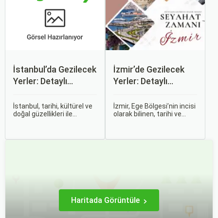
zorlaşabiliyor.
gereken önemli noktaları
ele alacak ve Sorgulamax.
İstanbul’da Gezilecek
İzmir’de Gezilecek
Yerler: Detaylı
Yerler: Detaylı
Rehber
Rehber
İstanbul, tarihi, kültürel ve
İzmir, Ege Bölgesi’nin incisi
doğal güzellikleri ile
olarak bilinen, tarihi ve
dünyanın en büyüleyici
kültürel zenginlikleri, doğal
şehirlerinden biridir. İki
güzellikleri ve modern
kıtayı birleştiren bu şehir,
yaşam tarzı ile öne çıkan
binlerce yıllık tarihine
bir şehirdir. Türkiye’nin en
rağmen modern dünyanın
büyük üçüncü şehri olan
dinamikleriyle uyum içinde
İzmir, farklı dönemlere ait
yaşamaktadır.
tarihi eserleri, eşsiz plajları
ve renkli gece hayatı ile
ziyaretçilerine unutulmaz
deneyimler sunmaktadır.
Haritada Görüntüle