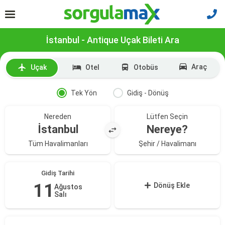
İstanbul - Antique Uçak Bileti Ara
Araç
Uçak
Otel
Otobüs
Tek Yön
Gidiş - Dönüş
Nereden
Lütfen Seçin
İstanbul
Nereye?
Tüm Havalimanları
Şehir / Havalimanı
Gidiş Tarihi
11
Dönüş Ekle
Ağustos
Salı