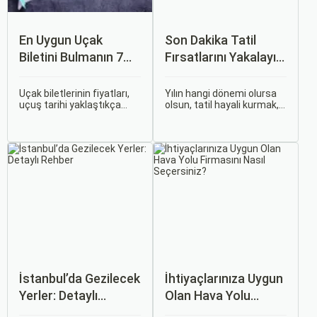
En Uygun Uçak
Son Dakika Tatil
Biletini Bulmanın 7
Fırsatlarını Yakalayın:
Püf Noktası
Uygun Uçak ve Otel
İpuçları
Uçak biletlerinin fiyatları,
Yılın hangi dönemi olursa
uçuş tarihi yaklaştıkça
olsun, tatil hayali kurmak,
genellikle artar. Bu yüzden
bir sonraki seyahatinizi
erken rezervasyon
planlamak heyecan
yapmak, bütçenizden
vericidir. Fakat son
tasarruf etmenin en etkili
dakikada karar verip bir
yollarından biridir.
anda bavulları toplayıp yola
çıkmak bazen zorlayıcı
olabilir.
İstanbul’da Gezilecek
İhtiyaçlarınıza Uygun
Yerler: Detaylı
Olan Hava Yolu
Rehber
Firmasını Nasıl