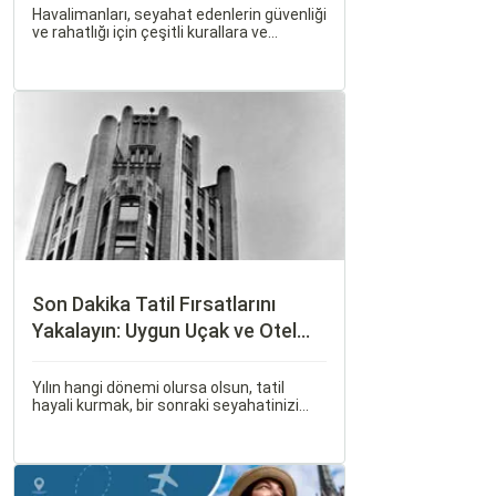
Havalimanları, seyahat edenlerin güvenliği
ve rahatlığı için çeşitli kurallara ve
düzenlemelere tabidir. Bu yazıda,
havalimanlarında dikkat edilmesi gereken
önemli noktaları, güvenlik kontrollerini ve
bekleme süreleri hakkında ipuçlarını
detaylı bir şekilde ele alacağız.
Son Dakika Tatil Fırsatlarını
Yakalayın: Uygun Uçak ve Otel
İpuçları
Yılın hangi dönemi olursa olsun, tatil
hayali kurmak, bir sonraki seyahatinizi
planlamak heyecan vericidir. Fakat son
dakikada karar verip bir anda bavulları
toplayıp yola çıkmak bazen zorlayıcı
olabilir.