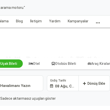
t arama motoru."
...
ralama
Blog
İletişim
Yardım
Kampanyalar
Haiti - Botswana Uçak Bileti Ara
Uçak Bileti
Otel
Otobüs Bileti
Araç Kiral
Gidiş Tarihi
Dönüş Ekle
08 Ağu, Cmt
Sadece aktarmasız uçuşları göster