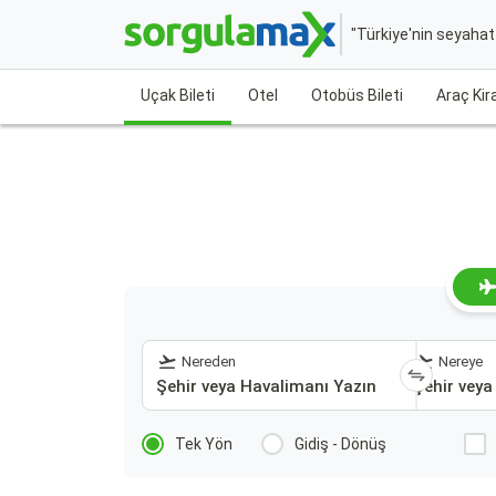
"Türkiye'nin seyaha
Uçak Bileti
Otel
Otobüs Bileti
Araç Ki
Nereden
Nereye
Tek Yön
Gidiş - Dönüş