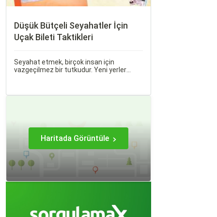
Düşük Bütçeli Seyahatler İçin
Uçak Bileti Taktikleri
Seyahat etmek, birçok insan için
vazgeçilmez bir tutkudur. Yeni yerler
keşfetmek, farklı kültürlerle tanışmak ve
unutulmaz anılar biriktirmek için seyahat
etmek harika bir yoldur.
Haritada Görüntüle