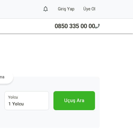
Giriş Yap
Üye Ol
0850 335 00 00
ama
Yolcu
Uçuş Ara
1 Yolcu