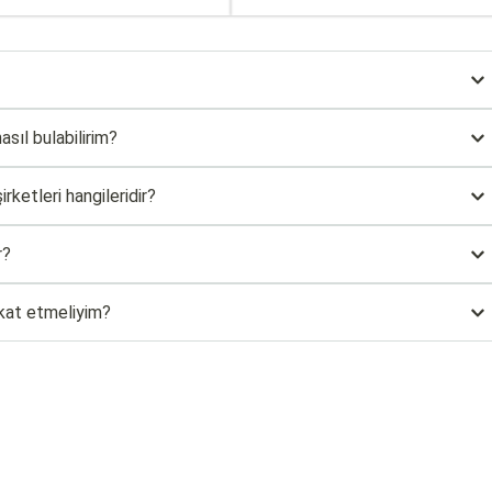
asıl bulabilirim?
rketleri hangileridir?
r?
kkat etmeliyim?