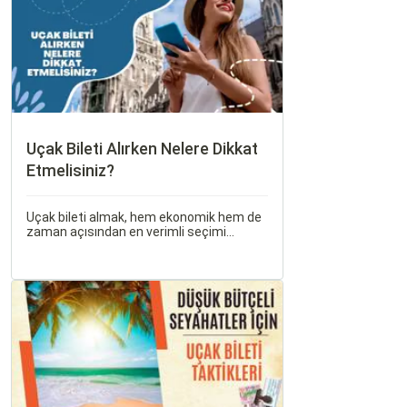
Uçak Bileti Alırken Nelere Dikkat
Etmelisiniz?
Uçak bileti almak, hem ekonomik hem de
zaman açısından en verimli seçimi
yapmak açısından dikkat edilmesi
gereken birçok unsuru barındırır. Bu
makalede, uçak bileti alırken dikkat
etmeniz gereken önemli noktaları ele
alacak ve Sorgulamax.