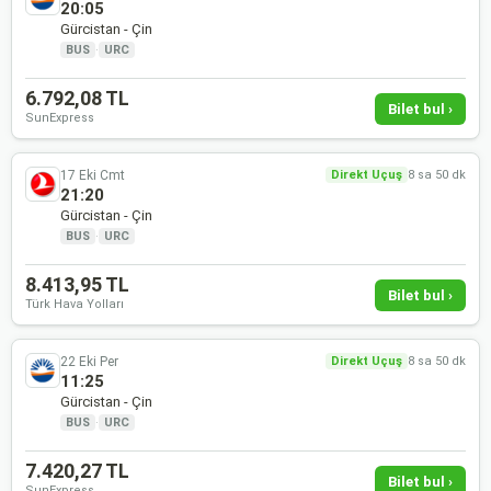
20:05
Gürcistan - Çin
BUS
·
URC
6.792,08 TL
Bilet bul ›
SunExpress
17 Eki Cmt
Direkt Uçuş
8 sa 50 dk
21:20
Gürcistan - Çin
BUS
·
URC
8.413,95 TL
Bilet bul ›
Türk Hava Yolları
22 Eki Per
Direkt Uçuş
8 sa 50 dk
11:25
Gürcistan - Çin
BUS
·
URC
7.420,27 TL
Bilet bul ›
SunExpress