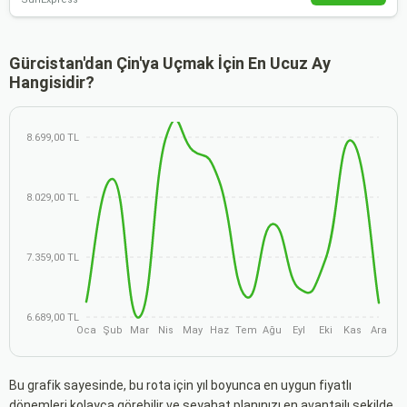
Gürcistan'dan Çin'ya Uçmak İçin En Ucuz Ay
Hangisidir?
8.699,00 TL
8.029,00 TL
7.359,00 TL
6.689,00 TL
Oca
Şub
Mar
Nis
May
Haz
Tem
Ağu
Eyl
Eki
Kas
Ara
Bu grafik sayesinde, bu rota için yıl boyunca en uygun fiyatlı
dönemleri kolayca görebilir ve seyahat planınızı en avantajlı şekilde