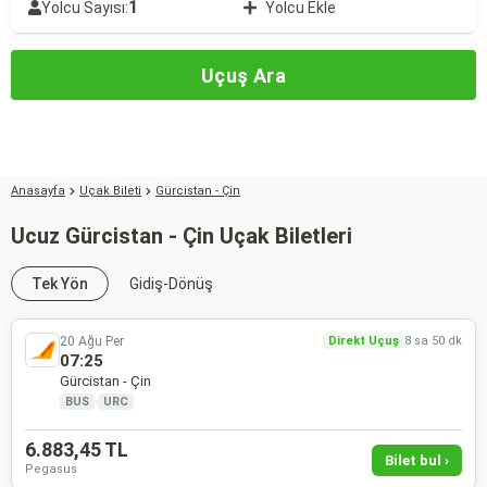
1
Yolcu Sayısı:
Yolcu Ekle
Uçuş Ara
Anasayfa
Uçak Bileti
Gürcistan - Çin
Ucuz Gürcistan - Çin Uçak Biletleri
Tek Yön
Gidiş-Dönüş
20 Ağu Per
Direkt Uçuş
8 sa 50 dk
07:25
Gürcistan - Çin
BUS
·
URC
6.883,45 TL
Bilet bul ›
Pegasus