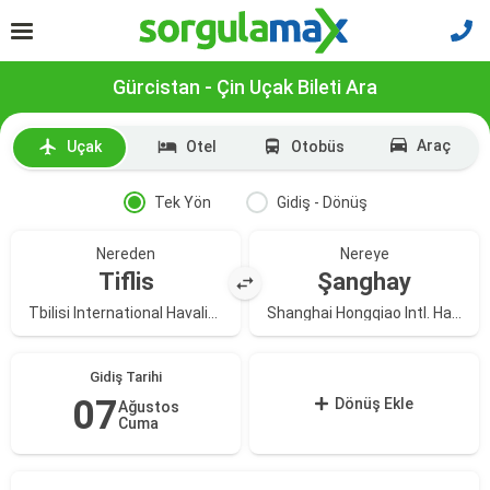
Gürcistan - Çin Uçak Bileti Ara
Araç
Uçak
Otel
Otobüs
Tek Yön
Gidiş - Dönüş
Nereden
Nereye
Tiflis
Şanghay
Tbilisi International Havalimanı
Shanghai Hongqiao Intl. Havalimanı
Gidiş Tarihi
07
Dönüş Ekle
Ağustos
Cuma