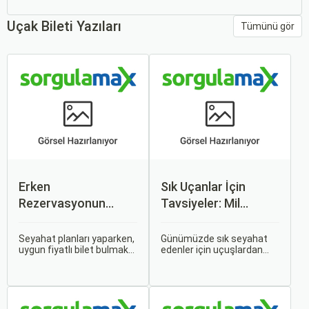
Uçak Bileti Yazıları
Tümünü gör
Erken
Sık Uçanlar İçin
Rezervasyonun
Tavsiyeler: Mil
Avantajları: Uçak ve
Puanları ve Fırsatlar
Otobüs Bileti Satın
Seyahat planları yaparken,
Günümüzde sık seyahat
uygun fiyatlı bilet bulmak
edenler için uçuşlardan
Alma İpuçları
ve bu sayede bütçenizi
maksimum verim almak
korumak herkesin
oldukça önemli. Bu
arzusudur. Günümüzde
noktada devreye mil
erken rezervasyon
puanları ve çeşitli seyahat
yapmak, yalnızca
fırsatları giriyor.