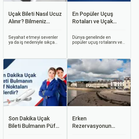
Uçak Bileti Nasıl Ucuz
En Popüler Uçuş
Alınır? Bilmeniz
Rotaları ve Uçak
Gereken Tüm
Bileti Fiyatları
Detaylar
Seyahat etmeyi sevenler
Dünya genelinde en
ya da iş nedeniyle sıkça
popüler uçuş rotalarını ve
seyahat edenler için ucuz
bu rotalardaki uçak bileti
uçak bileti bulmak her
fiyatlarına dair ayrıntılı bir
zaman cazip olmuştur.
analiz yapmak oldukça
Peki, uçak biletinizi daha
kapsamlı bir konudur. En
uygun fiyatlarla nasıl
popüler rotalar, çeşitli
alabilirsiniz? Aslında doğru
faktörlere bağlı olarak
zamanda ve doğru
değişebilir; bunlar arasında
yöntemlerle uçak bileti
ekonomik durumlar, turizm
almanın birçok püf noktası
trendleri ve uluslararası
var.
ilişkiler bulunmaktadır.
Son Dakika Uçak
Erken
Bileti Bulmanın Püf
Rezervasyonun
Noktaları Nelerdir?
Avantajları: Uçak ve