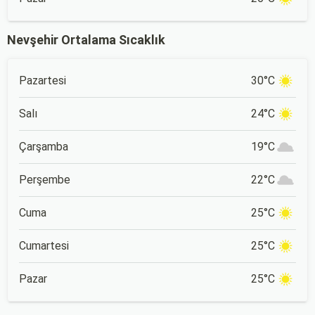
Nevşehir Ortalama Sıcaklık
Pazartesi
30°C
Salı
24°C
Çarşamba
19°C
Perşembe
22°C
Cuma
25°C
Cumartesi
25°C
Pazar
25°C