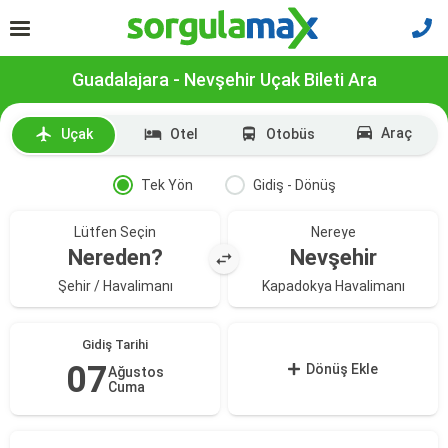
Guadalajara - Nevşehir Uçak Bileti Ara
Araç
Uçak
Otel
Otobüs
Tek Yön
Gidiş - Dönüş
Lütfen Seçin
Nereye
Nereden?
Nevşehir
Şehir / Havalimanı
Kapadokya Havalimanı
Gidiş Tarihi
07
Dönüş Ekle
Ağustos
Cuma