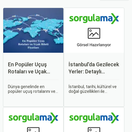
En Popüler Uçuş
İstanbul’da Gezilecek
Rotaları ve Uçak
Yerler: Detaylı
Bileti Fiyatları
Rehber
Dünya genelinde en
İstanbul, tarihi, kültürel ve
popüler uçuş rotalarını ve
doğal güzellikleri ile
bu rotalardaki uçak bileti
dünyanın en büyüleyici
fiyatlarına dair ayrıntılı bir
şehirlerinden biridir. İki
analiz yapmak oldukça
kıtayı birleştiren bu şehir,
kapsamlı bir konudur. En
binlerce yıllık tarihine
popüler rotalar, çeşitli
rağmen modern dünyanın
faktörlere bağlı olarak
dinamikleriyle uyum içinde
değişebilir; bunlar arasında
yaşamaktadır.
ekonomik durumlar, turizm