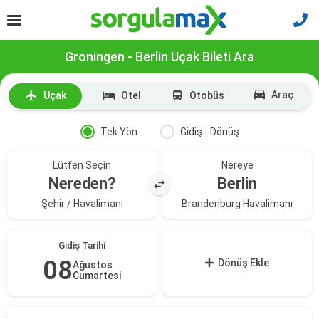
Groningen - Berlin Uçak Bileti Ara
Araç
Uçak
Otel
Otobüs
Tek Yön
Gidiş - Dönüş
Lütfen Seçin
Nereye
Nereden?
Berlin
Şehir / Havalimanı
Brandenburg Havalimanı
Gidiş Tarihi
08
Dönüş Ekle
Ağustos
Cumartesi