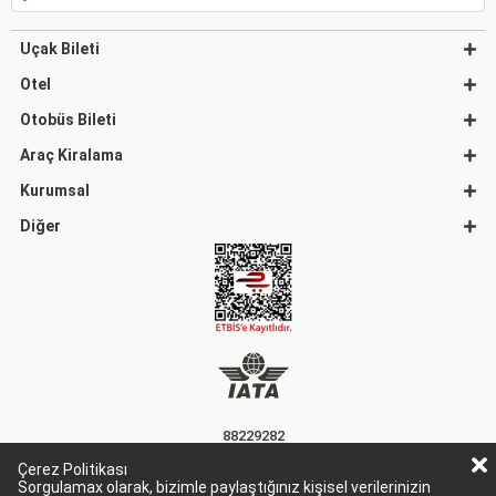
Uçak Bileti
Otel
Otobüs Bileti
Araç Kiralama
Kurumsal
Diğer
88229282
Çerez Politikası
15863
Sorgulamax olarak, bizimle paylaştığınız kişisel verilerinizin