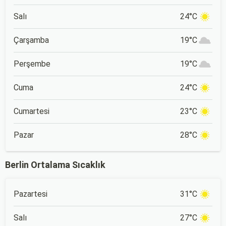
Salı
24°C
Çarşamba
19°C
Perşembe
19°C
Cuma
24°C
Cumartesi
23°C
Pazar
28°C
Berlin Ortalama Sıcaklık
Pazartesi
31°C
Salı
27°C