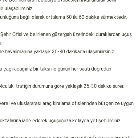
ulaşabilirsiniz.
nluğuna bağlı olarak ortalama 50 ila 60 dakika sürmektedir.
 Şehir Ofisi ve belirlenen güzergah üzerindeki duraklardan uçuş
r.
le havalimanına yaklaşık 30-40 dakikada ulaşabilirsiniz.
 çağıracağınız bir taksi ile günün her saati doğrudan
lculuk, trafiğin durumuna göre yaklaşık 25-30 dakika sürer.
rel ve uluslararası araç kiralama ofislerinden bütçenize uygun
noktalarına iade ederek uçuşunuza kolayca yetişebilirsiniz.
alarından uçuş saatinize göre kişiye özel şoförlü araç hizmeti