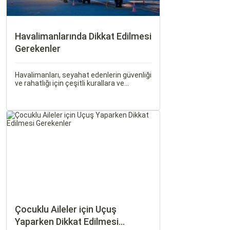
Havalimanlarında Dikkat Edilmesi
Gerekenler
Havalimanları, seyahat edenlerin güvenliği
ve rahatlığı için çeşitli kurallara ve
düzenlemelere tabidir. Bu yazıda,
havalimanlarında dikkat edilmesi gereken
önemli noktaları, güvenlik kontrollerini ve
bekleme süreleri hakkında ipuçlarını
detaylı bir şekilde ele alacağız.
Çocuklu Aileler için Uçuş
Yaparken Dikkat Edilmesi