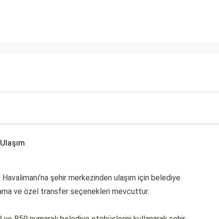
 Ulaşım
i Havalimanı'na şehir merkezinden ulaşım için belediye
ralama ve özel transfer seçenekleri mevcuttur.
 ve B59 numaralı belediye otobüslerini kullanarak şehir