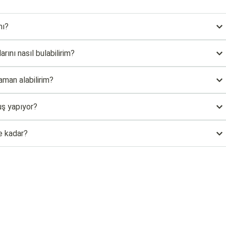
mı?
rını nasıl bulabilirim?
aman alabilirim?
uş yapıyor?
e kadar?