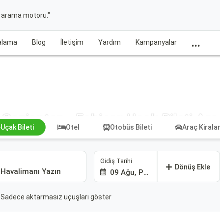
t arama motoru."
...
ralama
Blog
İletişim
Yardım
Kampanyalar
Gaziantep - Esbjerg Uçak Bileti Ara
Uçak Bileti
Otel
Otobüs Bileti
Araç Kiral
Gidiş Tarihi
Dönüş Ekle
09 Ağu, Paz
Sadece aktarmasız uçuşları göster