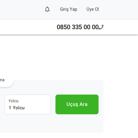
Giriş Yap
Üye Ol
0850 335 00 00
ama
Yolcu
Uçuş Ara
1 Yolcu