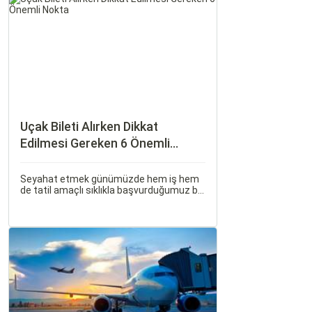
etkileyen unsurlardan biridir.
Uçak Bileti Alırken Dikkat
Edilmesi Gereken 6 Önemli
Nokta
Seyahat etmek günümüzde hem iş hem
de tatil amaçlı sıklıkla başvurduğumuz bir
aktivite haline geldi. Özellikle uçak bileti
alırken doğru kararları vermek, hem
bütçeyi korumak hem de konforlu bir
seyahat sağlamak adına büyük önem
taşır.