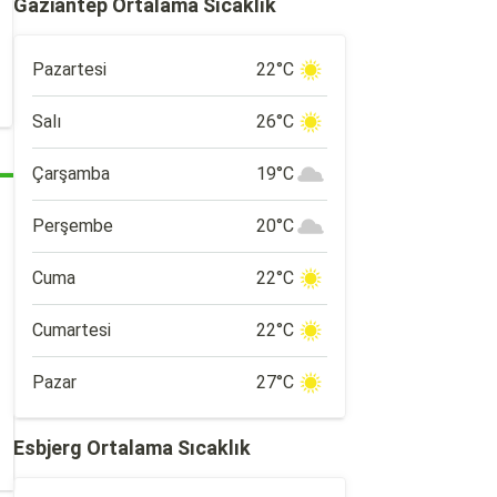
Gaziantep Ortalama Sıcaklık
Pazartesi
22°C
Salı
26°C
Çarşamba
19°C
Perşembe
20°C
Cuma
22°C
Cumartesi
22°C
Pazar
27°C
Esbjerg Ortalama Sıcaklık