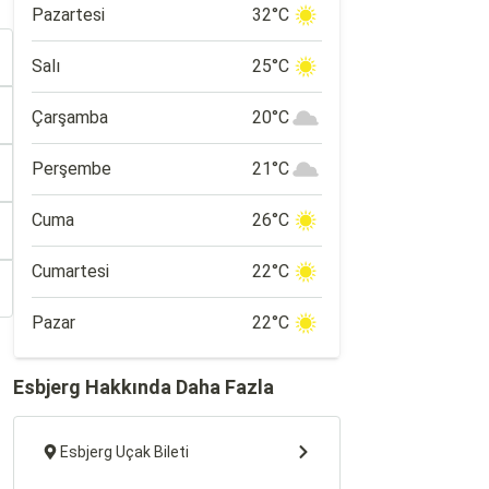
Pazartesi
32°C
Salı
25°C
Çarşamba
20°C
Perşembe
21°C
Cuma
26°C
Cumartesi
22°C
Pazar
22°C
Esbjerg Hakkında Daha Fazla
Esbjerg Uçak Bileti