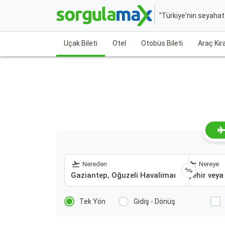
"Türkiye'nin seyaha
Uçak Bileti
Otel
Otobüs Bileti
Araç Ki
Nereden
Nereye
Tek Yön
Gidiş - Dönüş