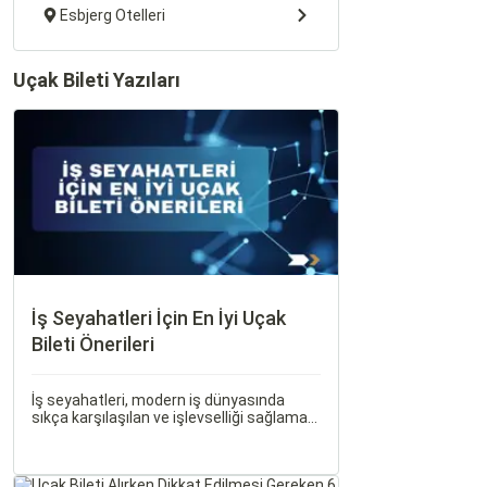
Esbjerg Otelleri
Uçak Bileti Yazıları
İş Seyahatleri İçin En İyi Uçak
Bileti Önerileri
İş seyahatleri, modern iş dünyasında
sıkça karşılaşılan ve işlevselliği sağlamak
adına özenle planlanması gereken
süreçlerdir. Özellikle uçak bileti seçimi,
seyahatinizin başarısını doğrudan